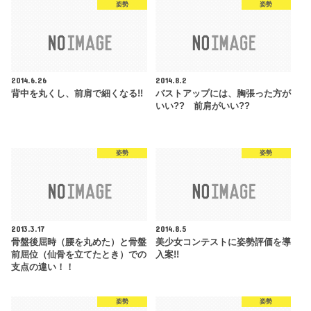
姿勢
姿勢
2014.6.26
2014.8.2
背中を丸くし、前肩で細くなる!!
バストアップには、胸張った方が
いい?? 前肩がいい??
姿勢
姿勢
2013.3.17
2014.8.5
骨盤後屈時（腰を丸めた）と骨盤
美少女コンテストに姿勢評価を導
前屈位（仙骨を立てたとき）での
入案!!
支点の違い！！
姿勢
姿勢