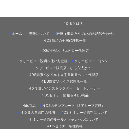
4ＤＳとは？
ホーム
姿勢について
医療従事者,学生のための語呂合わせ。
４DS商品の全国代理店一覧
４DSの公認クリエピロー代理店
クリエピロー説明＆使い方動画
クリエピロー Q＆A
クリエピロー販売店になる方法は？
4DS腸腹ペタベルト＆手首足首ベルト代理店
４DS螺旋ソックス代理店一覧
4ＤＳヨガインストラクター ＆ トレーナー
４DSセミナー情報＆４DS商品
4ds商品
４DSのテンプレート（S字カーブ定規）
４ＤＳの各部門の説明
4DS セミナー受講料について
セミナー受講のルールとキャンセルについて
４DSセミナー各種資格