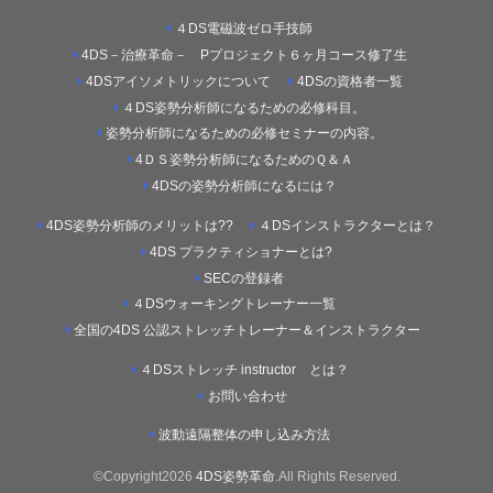
４DS電磁波ゼロ手技師
4DS－治療革命－ Pプロジェクト６ヶ月コース修了生
4DSアイソメトリックについて
4DSの資格者一覧
４DS姿勢分析師になるための必修科目。
姿勢分析師になるための必修セミナーの内容。
4ＤＳ姿勢分析師になるためのＱ＆Ａ
4DSの姿勢分析師になるには？
4DS姿勢分析師のメリットは??
４DSインストラクターとは？
4DS プラクティショナーとは?
SECの登録者
４DSウォーキングトレーナー一覧
全国の4DS 公認ストレッチトレーナー＆インストラクター
４DSストレッチ instructor とは？
お問い合わせ
波動遠隔整体の申し込み方法
©Copyright2026
4DS姿勢革命
.All Rights Reserved.