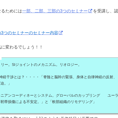
なるためには
一部、二部、三部の3つのセミナー
を受講し、
。
の3つのセミナーのセミナー内容
気に変わるでしょう！！
目
メトリー。SIジョイントのメカニズム。リオロジー。
の神経干渉とは？・・・・「脊髄と脳幹の緊張、身体と自律神経の反射、
圧迫。」
テニアンコーディネーとシステム。グローバルのカップリング ユーラ
 靭帯損傷による不安定。」と「軟部組織のリモデリング」