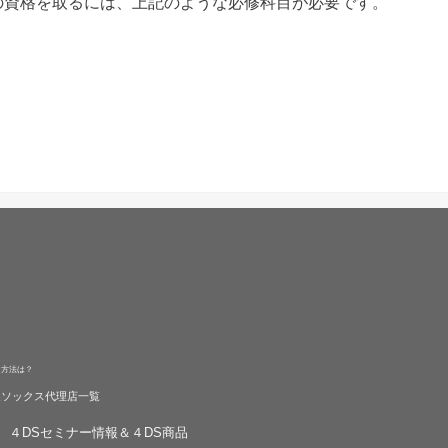
の資格を取るには、上記のような必修科目が必要です。
る方法は？
旋ソックス代理店一覧
４DSセミナー情報＆４DS商品