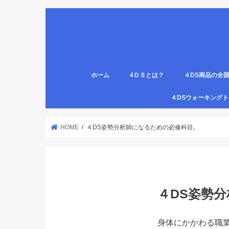
ホーム
4ＤＳとは？
４DS商品の全
姿勢について
医療従事者,学生のための語呂合わせ
４DSの公認クリ
4DS腸腹ペタベ
４DS螺旋ソック
４DSウォーキン
代理店
HOME
４DS姿勢分析師になるための必修科目。
４DS姿勢
身体にかかわる職業