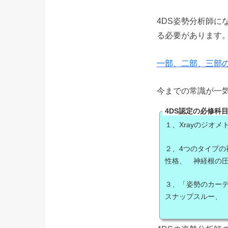
4DS姿勢分析師に
る必要があります
一部、二部、三部
今までの常識が一
4DS認定の必修科
１、Xrayのジオ
２、4つのタイプ
性格、 神経根の
３、「姿勢のカー
スナップスルー、