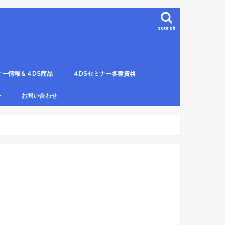
search
ナー情報＆４DS商品
４DSセミナー各種資格
ンプレート（S字カーブ定
部門の説明
ナー受講料について
講のルールとキャンセルに
４DS電磁波ゼロ手技師
4DS－治療革命－ Pプロジェクト６ヶ
4DSアイソメトリックについて
4DSの資格者一覧
４DS姿勢分析師になるための必修科
姿勢分析師になるための必修セミナー
4ＤＳ姿勢分析師になるためのＱ＆Ａ
4DSの姿勢分析師になるには？
SECの登録者
4DS姿勢分
４DSイン
4DS プラ
ー
お問い合わせ
月コース修了生
目。
の内容。
波動遠隔整体の申し込み方法
。