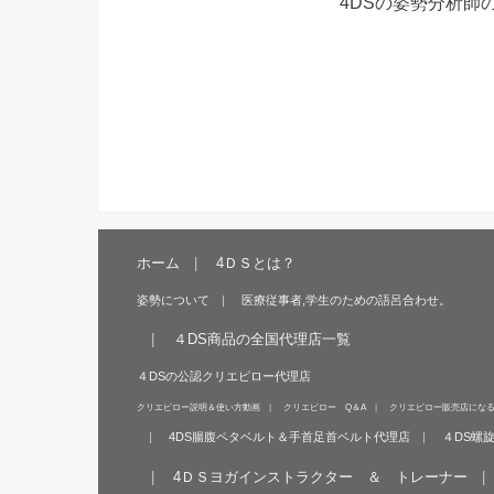
4DSの姿勢分析師
ホーム
4ＤＳとは？
姿勢について
医療従事者,学生のための語呂合わせ。
４DS商品の全国代理店一覧
４DSの公認クリエピロー代理店
クリエピロー説明＆使い方動画
クリエピロー Q＆A
クリエピロー販売店にな
4DS腸腹ペタベルト＆手首足首ベルト代理店
４DS螺
4ＤＳヨガインストラクター ＆ トレーナー