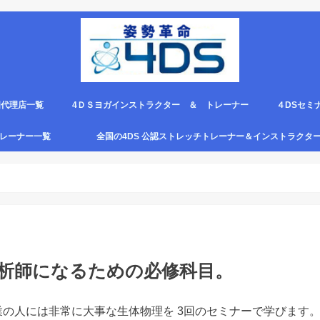
国代理店一覧
4ＤＳヨガインストラクター ＆ トレーナー
４DSセミ
。
エピロー代理店
ルト＆手首足首ベルト
ス代理店一覧
クリエピロー説明＆使い方動画
クリエピロー Q＆A
クリエピロー販売店になる方法は？
4ds商品
４DSのテ
４ＤＳの各
4DS セミ
セミナー受
グトレーナー一覧
全国の4DS 公認ストレッチトレーナー＆インストラクタ
規）
ついて
４DSストレッチ instructor とは？
分析師になるための必修科目。
の人には非常に大事な生体物理を 3回のセミナーで学びます