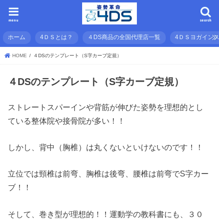
menu
search
ホーム
4ＤＳとは？
４DS商品の全国代理店一覧
4ＤＳヨガイン
HOME
４DSのテンプレート（S字カーブ定規）
４DSのテンプレート（S字カーブ定規）
ストレートスパーインや背筋が伸びた姿勢を理想的とし
ている整体院や接骨院が多い！！
しかし、背中（胸椎）は丸くないといけないのです！！
立位では頸椎は前弯、胸椎は後弯、腰椎は前弯でS字カー
ブ！！
そして、巻き型が理想的！！運動学の教科書にも、３０