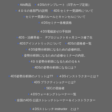
4ds商品
４DSのテンプレート（S字カーブ定規）
４ＤＳの各部門の説明
4DS セミナー受講料について
セミナー受講のルールとキャンセルについて
４DSセミナー各種資格
４DS電磁波ゼロ手技師
4DS－治療革命－ Pプロジェクト６ヶ月コース修了生
4DSアイソメトリックについて
4DSの資格者一覧
４DS姿勢分析師になるための必修科目。
姿勢分析師になるための必修セミナーの内容。
4ＤＳ姿勢分析師になるためのＱ＆Ａ
4DSの姿勢分析師になるには？
4DS姿勢分析師のメリットは??
４DSインストラクターとは？
4DS プラクティショナーとは?
SECの登録者
４DSウォーキングトレーナー一覧
全国の4DS 公認ストレッチトレーナー＆インストラクター
４DSストレッチ instructor とは？