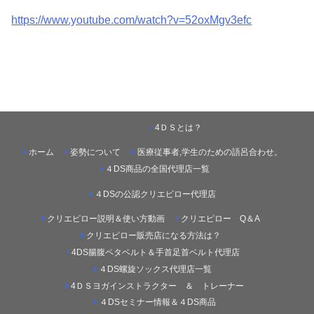
https://www.youtube.com/watch?v=52oxMgv3efc
4ＤＳとは？
ホーム
姿勢について
医療従事者,学生のための語呂合わせ。
４DS商品の全国代理店一覧
４DSの公認クリエピロー代理店
クリエピロー説明＆使い方動画
クリエピロー Q＆A
クリエピロー販売店になる方法は？
4DS腸腹ペタベルト＆手首足首ベルト代理店
４DS螺旋ソックス代理店一覧
4ＤＳヨガインストラクター ＆ トレーナー
４DSセミナー情報＆４DS商品