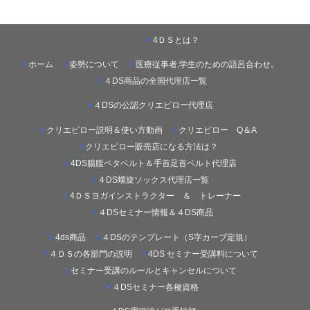
4ＤＳとは？
ホーム
姿勢について
医療従事者,学生のための語呂合わせ。
４DS商品の全国代理店一覧
４DSの公認クリエピロー代理店
クリエピロー説明＆使い方動画
クリエピロー Q＆A
クリエピロー販売店になる方法は？
4DS腸腹ペタベルト＆手首足首ベルト代理店
４DS螺旋ソックス代理店一覧
4ＤＳヨガインストラクター ＆ トレーナー
４DSセミナー情報＆４DS商品
4ds商品
４DSのテンプレート（S字カーブ定規）
４ＤＳの各部門の説明
4DS セミナー受講料について
セミナー受講のルールとキャンセルについて
４DSセミナー各種資格