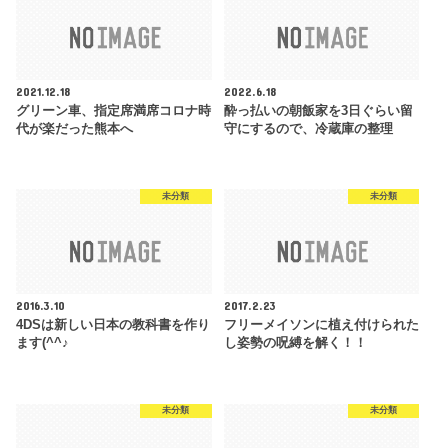
2021.12.18
2022.6.18
グリーン車、指定席満席コロナ時
酔っ払いの朝飯家を3日ぐらい留
代が楽だった熊本へ
守にするので、冷蔵庫の整理
未分類
未分類
2016.3.10
2017.2.23
4DSは新しい日本の教科書を作り
フリーメイソンに植え付けられた
ます(^^♪
し姿勢の呪縛を解く！！
未分類
未分類