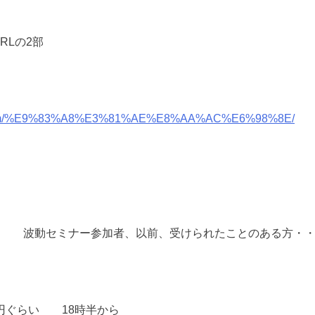
RLの2部
a.com/%E9%83%A8%E3%81%AE%E8%AA%AC%E6%98%8E/
0円 波動セミナー参加者、以前、受けられたことのある方・・
0円ぐらい 18時半から