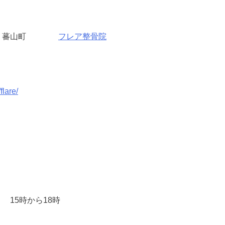
山市 蕃山町
フレア整骨院
flare/
15時から18時