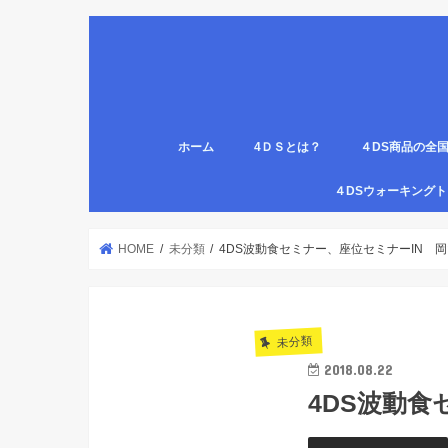
ホーム
4ＤＳとは？
４DS商品の全
姿勢について
医療従事者,学生のための語呂合わせ
４DSの公認クリ
4DS腸腹ペタベ
４DS螺旋ソック
４DSウォーキン
代理店
HOME
未分類
4DS波動食セミナー、座位セミナーIN 岡
未分類
2018.08.22
4DS波動食