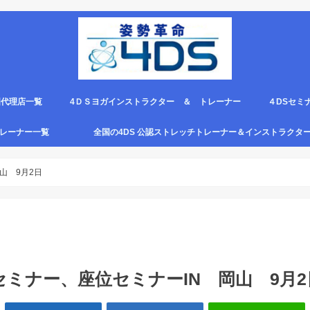
国代理店一覧
4ＤＳヨガインストラクター ＆ トレーナー
４DSセミ
。
エピロー代理店
ルト＆手首足首ベルト
ス代理店一覧
クリエピロー説明＆使い方動画
クリエピロー Q＆A
クリエピロー販売店になる方法は？
4ds商品
４DSのテ
４ＤＳの各
4DS セミ
セミナー受
グトレーナー一覧
全国の4DS 公認ストレッチトレーナー＆インストラクタ
規）
ついて
４DSストレッチ instructor とは？
山 9月2日
セミナー、座位セミナーIN 岡山 9月2