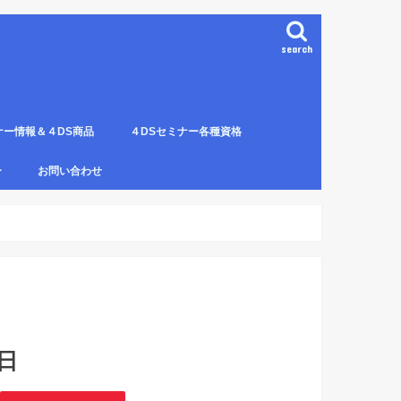
search
ナー情報＆４DS商品
４DSセミナー各種資格
ンプレート（S字カーブ定
部門の説明
ナー受講料について
講のルールとキャンセルに
４DS電磁波ゼロ手技師
4DS－治療革命－ Pプロジェクト６ヶ
4DSアイソメトリックについて
4DSの資格者一覧
４DS姿勢分析師になるための必修科
姿勢分析師になるための必修セミナー
4ＤＳ姿勢分析師になるためのＱ＆Ａ
4DSの姿勢分析師になるには？
SECの登録者
4DS姿勢分
４DSイン
4DS プラ
ー
お問い合わせ
月コース修了生
目。
の内容。
波動遠隔整体の申し込み方法
日