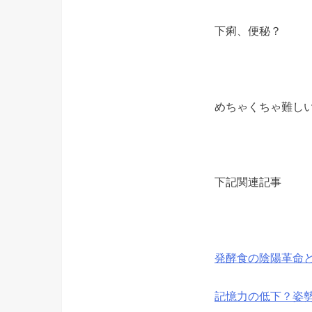
下痢、便秘？
めちゃくちゃ難し
下記関連記事
発酵食の陰陽革命
記憶力の低下？姿勢