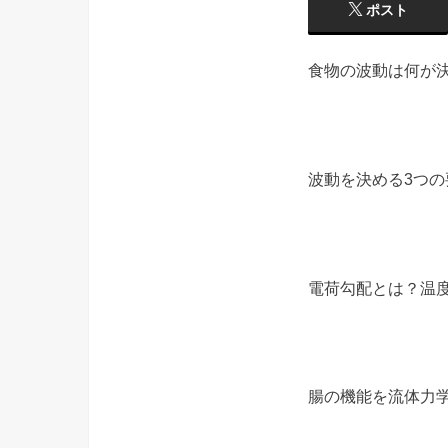
ポスト
食物の波動は何が
波動を決める3つの
電荷勾配とは？温
腸の機能を流体力学