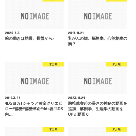
2020.5.3
2017.11.21
腕の動きは肋骨、骨盤から♪
乳がんの顔、脳梗塞、心筋梗塞の
胸？
未分類
未分類
2019.3.26
2023.11.29
4DSヨガTシャツと黄金クリエピ
胸椎棘突起の長さの神秘の動画を
ロー#姿勢#姿勢革命#4ds堀#4DS
追加、解剖学、生理学の動画を
内…
UP♬動画６
未分類
未分類