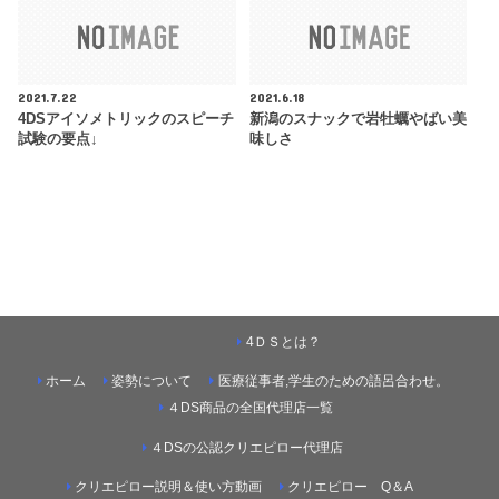
2021.7.22
2021.6.18
4DSアイソメトリックのスピーチ
新潟のスナックで岩牡蠣やばい美
試験の要点↓
味しさ
4ＤＳとは？
ホーム
姿勢について
医療従事者,学生のための語呂合わせ。
４DS商品の全国代理店一覧
４DSの公認クリエピロー代理店
クリエピロー説明＆使い方動画
クリエピロー Q＆A