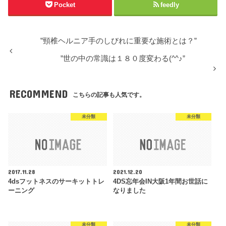
Pocket
feedly
”頸椎ヘルニア手のしびれに重要な施術とは？”
”世の中の常識は１８０度変わる(^^♪”
RECOMMEND
こちらの記事も人気です。
未分類
未分類
2017.11.28
2021.12.20
4dsフットネスのサーキットトレ
4DS忘年会IN大阪1年間お世話に
ーニング
なりました
未分類
未分類