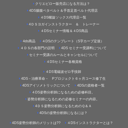
クリエピロー販売店になる方法は？
4DS腸腹ペタベルト＆手首足首ベルト代理店
４DS螺旋ソックス代理店一覧
4ＤＳヨガインストラクター ＆ トレーナー
４DSセミナー情報＆４DS商品
4ds商品
４DSのテンプレート（S字カーブ定規）
４ＤＳの各部門の説明
4DS セミナー受講料について
セミナー受講のルールとキャンセルについて
４DSセミナー各種資格
４DS電磁波ゼロ手技師
4DS－治療革命－ Pプロジェクト６ヶ月コース修了生
4DSアイソメトリックについて
4DSの資格者一覧
４DS姿勢分析師になるための必修科目。
姿勢分析師になるための必修セミナーの内容。
4ＤＳ姿勢分析師になるためのＱ＆Ａ
4DSの姿勢分析師になるには？
4DS姿勢分析師のメリットは??
４DSインストラクターとは？