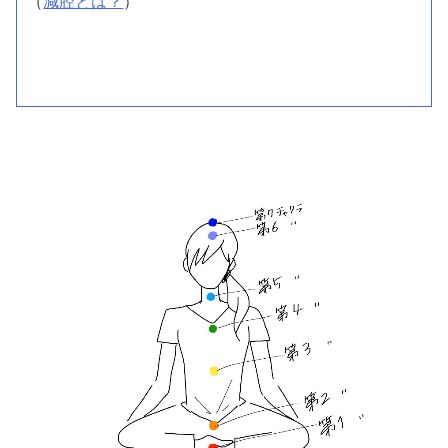
（
減腔とは？
）