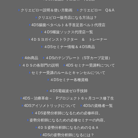
クリエピロー説明＆使い方動画
クリエピロー Q＆A
クリエピロー販売店になる方法は？
4DS腸腹ペタベルト＆手首足首ベルト代理店
４DS螺旋ソックス代理店一覧
4ＤＳヨガインストラクター ＆ トレーナー
４DSセミナー情報＆４DS商品
4ds商品
４DSのテンプレート（S字カーブ定規）
４ＤＳの各部門の説明
4DS セミナー受講料について
セミナー受講のルールとキャンセルについて
４DSセミナー各種資格
４DS電磁波ゼロ手技師
4DS－治療革命－ Pプロジェクト６ヶ月コース修了生
4DSアイソメトリックについて
4DSの資格者一覧
４DS姿勢分析師になるための必修科目。
姿勢分析師になるための必修セミナーの内容。
4ＤＳ姿勢分析師になるためのＱ＆Ａ
4DSの姿勢分析師になるには？