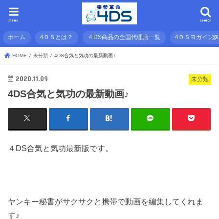
menu
search
ホーム
4ＤＳとは？
４DS商品の全国代理店一覧
4ＤＳヨガイン
HOME
未分類
4DS合気と気功の最新動画♪
2020.11.09
未分類
4DS合気と気功の最新動画♪
４DS合気と気功最新版です。
ヤンキー秘書がサクサクと携帯で動画を編集してくれま
す♪