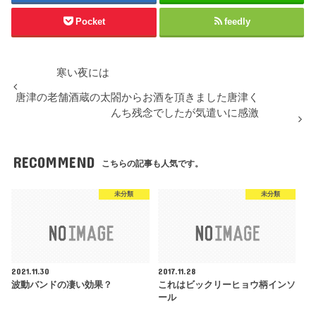
Pocket
feedly
寒い夜には
唐津の老舗酒蔵の太閤からお酒を頂きました唐津く
んち残念でしたが気遣いに感激
RECOMMEND
こちらの記事も人気です。
未分類
未分類
2021.11.30
2017.11.28
波動バンドの凄い効果？
これはビックリーヒョウ柄インソ
ール