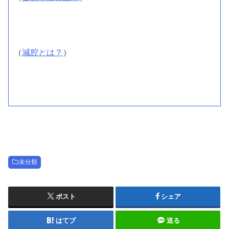
（
減腔とは？
）
未分類
ポスト
シェア
はてブ
送る