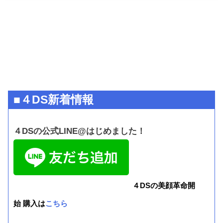
■４DS新着情報
４DSの公式LINE@はじめました！
４DSの美顔革命開
始 購入は
こちら