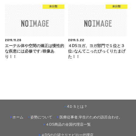
未分類
未分類
2019.11.28
2019.5.22
エーテル体や空間の矯正は慢性的
４DSヨガ、ヨガ部門で１位と３
な疾患には必修です♪映像あ
位♪なんてこったびっくりたまげ
り！！
た！！
4ＤＳとは？
ホーム
姿勢について
医療従事者,学生のための語呂合わせ。
４DS商品の全国代理店一覧
４DSの公認クリエピロー代理店