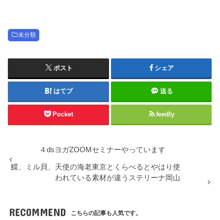
未分類
ポスト
シェア
はてブ
送る
Pocket
feedly
４dsヨガZOOMセミナーやっています
鰈、ミル貝、天使の海老東京とくらべるとやはり使
われている素材が違うステリーナ岡山
RECOMMEND
こちらの記事も人気です。