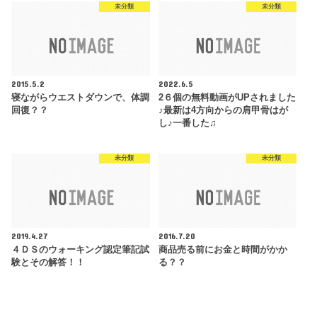
未分類
未分類
2015.5.2
2022.6.5
寝ながらウエストダウンで、体調
2６個の無料動画がUPされました
回復？？
♪最新は4方向からの肩甲骨はが
し♪一番した♫
未分類
未分類
2019.4.27
2016.7.20
４ＤＳのウォーキング認定筆記試
商品売る前にお金と時間がかか
験とその解答！！
る？？