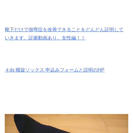
靴下だけで側弯症を改善できることをどんどん証明して
いきます。証拠動画あり。女性編！！
４ds 螺旋ソックス 申込みフォームと説明のHP