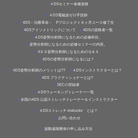
４DSセミナー各種資格
４DS電磁波ゼロ手技師
4DS－治療革命－ Pプロジェクト６ヶ月コース修了生
4DSアイソメトリックについて
4DSの資格者一覧
４DS姿勢分析師になるための必修科目。
姿勢分析師になるための必修セミナーの内容。
4ＤＳ姿勢分析師になるためのＱ＆Ａ
4DSの姿勢分析師になるには？
4DS姿勢分析師のメリットは??
４DSインストラクターとは？
4DS プラクティショナーとは?
SECの登録者
４DSウォーキングトレーナー一覧
全国の4DS 公認ストレッチトレーナー＆インストラクター
４DSストレッチ instructor とは？
お問い合わせ
波動遠隔整体の申し込み方法