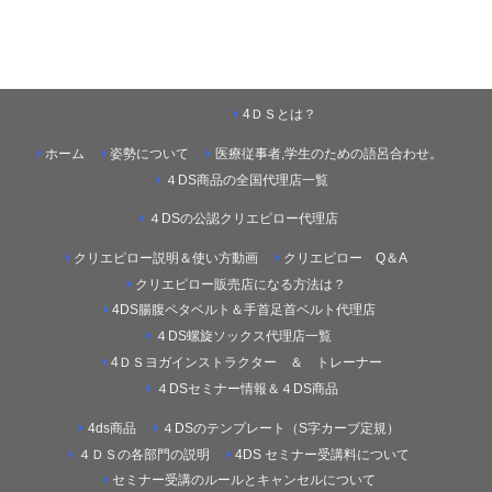
4ＤＳとは？
ホーム
姿勢について
医療従事者,学生のための語呂合わせ。
４DS商品の全国代理店一覧
４DSの公認クリエピロー代理店
クリエピロー説明＆使い方動画
クリエピロー Q＆A
クリエピロー販売店になる方法は？
4DS腸腹ペタベルト＆手首足首ベルト代理店
４DS螺旋ソックス代理店一覧
4ＤＳヨガインストラクター ＆ トレーナー
４DSセミナー情報＆４DS商品
4ds商品
４DSのテンプレート（S字カーブ定規）
４ＤＳの各部門の説明
4DS セミナー受講料について
セミナー受講のルールとキャンセルについて