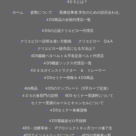
4ＤＳとは？
ホーム
姿勢について
医療従事者,学生のための語呂合わせ。
４DS商品の全国代理店一覧
４DSの公認クリエピロー代理店
クリエピロー説明＆使い方動画
クリエピロー Q＆A
クリエピロー販売店になる方法は？
4DS腸腹ペタベルト＆手首足首ベルト代理店
４DS螺旋ソックス代理店一覧
4ＤＳヨガインストラクター ＆ トレーナー
４DSセミナー情報＆４DS商品
4ds商品
４DSのテンプレート（S字カーブ定規）
４ＤＳの各部門の説明
4DS セミナー受講料について
セミナー受講のルールとキャンセルについて
４DSセミナー各種資格
４DS電磁波ゼロ手技師
4DS－治療革命－ Pプロジェクト６ヶ月コース修了生
4DSアイソメトリックについて
4DSの資格者一覧