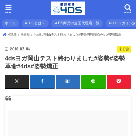
menu
search
ホーム
4ＤＳとは？
４DS商品の全国代理店一覧
4ＤＳヨガイン
HOME
未分類
4dsヨガ岡山テスト終わりました#姿勢#姿勢革命#4ds#姿勢矯正
2018.03.04
未分類
4dsヨガ岡山テスト終わりました#姿勢#姿勢
革命#4ds#姿勢矯正