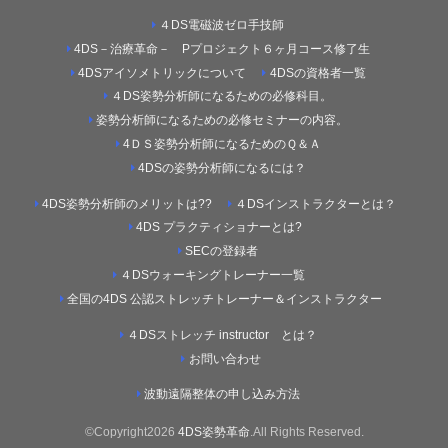
４DS電磁波ゼロ手技師
4DS－治療革命－ Pプロジェクト６ヶ月コース修了生
4DSアイソメトリックについて
4DSの資格者一覧
４DS姿勢分析師になるための必修科目。
姿勢分析師になるための必修セミナーの内容。
4ＤＳ姿勢分析師になるためのＱ＆Ａ
4DSの姿勢分析師になるには？
4DS姿勢分析師のメリットは??
４DSインストラクターとは？
4DS プラクティショナーとは?
SECの登録者
４DSウォーキングトレーナー一覧
全国の4DS 公認ストレッチトレーナー＆インストラクター
４DSストレッチ instructor とは？
お問い合わせ
波動遠隔整体の申し込み方法
©Copyright2026
4DS姿勢革命
.All Rights Reserved.