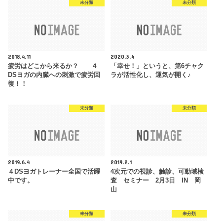
未分類
未分類
2018.4.11
2020.3.4
疲労はどこから来るか？ ４
「幸せ！」というと、第6チャク
DSヨガの内臓への刺激で疲労回
ラが活性化し、運気が開く♪
復！！
未分類
未分類
2019.6.4
2019.2.1
４DSヨガトレーナー全国で活躍
4次元での視診、触診、可動域検
中です。
査 セミナー 2月3日 IN 岡
山
未分類
未分類