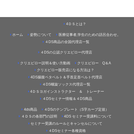
4ＤＳとは？
ホーム
姿勢について
医療従事者,学生のための語呂合わせ。
４DS商品の全国代理店一覧
４DSの公認クリエピロー代理店
クリエピロー説明＆使い方動画
クリエピロー Q＆A
クリエピロー販売店になる方法は？
4DS腸腹ペタベルト＆手首足首ベルト代理店
４DS螺旋ソックス代理店一覧
4ＤＳヨガインストラクター ＆ トレーナー
４DSセミナー情報＆４DS商品
4ds商品
４DSのテンプレート（S字カーブ定規）
４ＤＳの各部門の説明
4DS セミナー受講料について
セミナー受講のルールとキャンセルについて
４DSセミナー各種資格