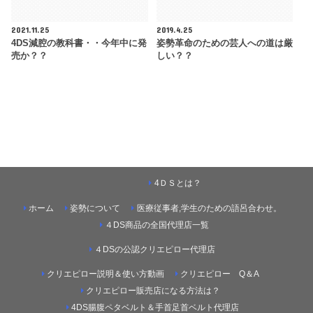
2021.11.25
2019.4.25
4DS減腔の教科書・・今年中に発
姿勢革命のための芸人への道は厳
売か？？
しい？？
4ＤＳとは？
ホーム
姿勢について
医療従事者,学生のための語呂合わせ。
４DS商品の全国代理店一覧
４DSの公認クリエピロー代理店
クリエピロー説明＆使い方動画
クリエピロー Q＆A
クリエピロー販売店になる方法は？
4DS腸腹ペタベルト＆手首足首ベルト代理店