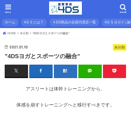
menu
search
ホーム
4ＤＳとは？
４DS商品の全国代理店一覧
4ＤＳヨガイン
HOME
未分類
”4DSヨガとスポーツの融合”
2021.01.10
未分類
”4DSヨガとスポーツの融合”
アスリートは体幹トレーニングから、
体感を崩すトレーニングへと移行すべきです。