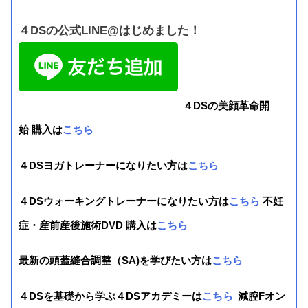
４DSの公式LINE@はじめました！
４DSの美顔革命開
始 購入は
こちら
４DSヨガトレーナーになりたい方は
こちら
４DSウォーキングトレーナーになりたい方は
こちら
不妊
症・産前産後施術DVD 購入は
こちら
最新の頭蓋縫合調整（SA)を学びたい方は
こちら
４DSを基礎から学ぶ４DSアカデミーは
こちら
減腔Fオン