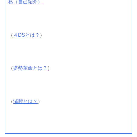
私（自己紹介）
（
４DSとは？
）
（
姿勢革命とは？
）
（
減腔とは？
）