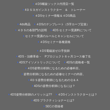
４DS螺旋ソックス代理店一覧
4ＤＳヨガインストラクター ＆ トレーナー
４DSセミナー情報＆４DS商品
4ds商品
４DSのテンプレート（S字カーブ定規）
４ＤＳの各部門の説明
4DS セミナー受講料について
セミナー受講のルールとキャンセルについて
４DSセミナー各種資格
４DS電磁波ゼロ手技師
4DS－治療革命－ Pプロジェクト６ヶ月コース修了生
4DSアイソメトリックについて
4DSの資格者一覧
４DS姿勢分析師になるための必修科目。
姿勢分析師になるための必修セミナーの内容。
4ＤＳ姿勢分析師になるためのＱ＆Ａ
4DSの姿勢分析師になるには？
4DS姿勢分析師のメリットは??
４DSインストラクターとは？
4DS プラクティショナーとは?
SECの登録者