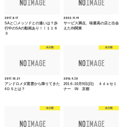
2017.8.17
2022.11.19
SAと〇メッソドとの違いは？歩
サービス満点、味最高の店と出会
行中のSAの動画あり！！１１６
えたIN関東
３
未分類
未分類
2017.10.21
2016.9.30
アンドロメダ星雲から降りてきた
201６-10月9日(日) ４ｄｓセミ
4ＤＳとは？
ナー IN 京都
未分類
未分類