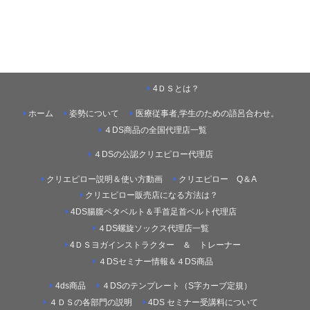
4ＤＳとは？
ホーム
姿勢について
医療従事者,学生のための語呂合わせ。
４DS商品の全国代理店一覧
４DSの公認クリエピロー代理店
クリエピロー説明＆使い方動画
クリエピロー Q＆A
クリエピロー販売店になる方法は？
4DS腸腹ペタベルト＆手首足首ベルト代理店
４DS螺旋ソックス代理店一覧
4ＤＳヨガインストラクター ＆ トレーナー
４DSセミナー情報＆４DS商品
4ds商品
４DSのテンプレート（S字カーブ定規）
４ＤＳの各部門の説明
4DS セミナー受講料について