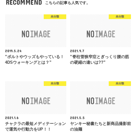
RECOMMEND
こちらの記事も人気です。
未分類
未分類
2019.5.24
2021.9.7
”ボルトやウッズもやっている！
”脊柱管狭窄症とぎっくり腰の筋
4DSウォーキングとは？”
の硬縮の違いは??”
未分類
未分類
2021.1.6
2021.5.5
チャクラの最短メディテーション
ヤンキー秘書たちと新商品撮影前
で運気や行動力をUP！！
の油麺