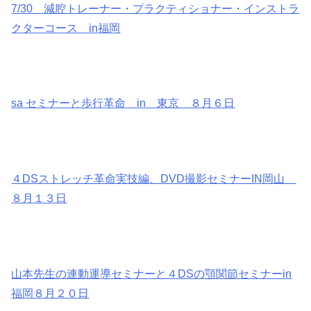
7/30 減腔トレーナー・プラクティショナー・インストラ
クターコース in福岡
sa セミナーと歩行革命 in 東京 ８月６日
４DSストレッチ革命実技編、DVD撮影セミナーIN岡山
８月１３日
山本先生の連動運導セミナーと４DSの顎関節セミナーin
福岡８月２０日