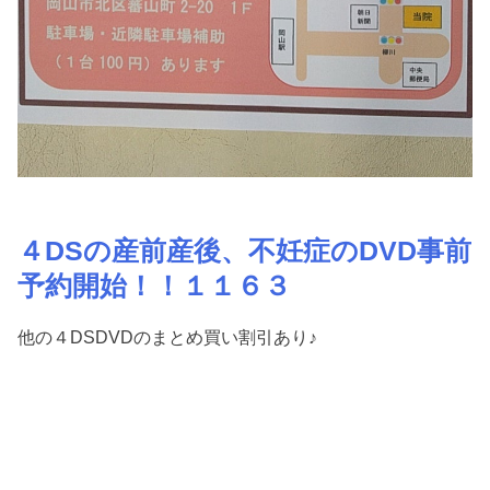
４DSの産前産後、不妊症のDVD事前
予約開始！！１１６３
他の４DSDVDのまとめ買い割引あり♪