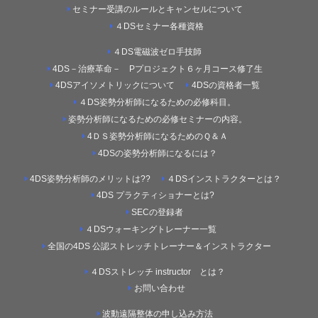
セミナー受講のルールとキャンセルについて
４DSセミナー各種資格
４DS電磁波ゼロ手技師
4DS－治療革命－ Pプロジェクト６ヶ月コース修了生
4DSアイソメトリックについて
4DSの資格者一覧
４DS姿勢分析師になるための必修科目。
姿勢分析師になるための必修セミナーの内容。
4ＤＳ姿勢分析師になるためのＱ＆Ａ
4DSの姿勢分析師になるには？
4DS姿勢分析師のメリットは??
４DSインストラクターとは？
4DS プラクティショナーとは?
SECの登録者
４DSウォーキングトレーナー一覧
全国の4DS 公認ストレッチトレーナー＆インストラクター
４DSストレッチ instructor とは？
お問い合わせ
波動遠隔整体の申し込み方法