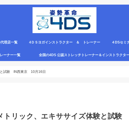
国代理店一覧
4ＤＳヨガインストラクター ＆ トレーナー
４DSセミ
。
エピロー代理店
ルト＆手首足首ベルト
ス代理店一覧
クリエピロー説明＆使い方動画
クリエピロー Q＆A
クリエピロー販売店になる方法は？
4ds商品
４DSのテ
４ＤＳの各
4DS セミ
セミナー受
グトレーナー一覧
全国の4DS 公認ストレッチトレーナー＆インストラクタ
規）
ついて
４DSストレッチ instructor とは？
試験 IN西東京 10月16日
ソメトリック、エキササイズ体験と試験