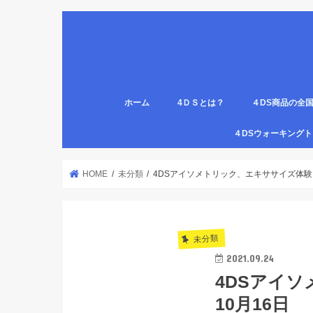
ホーム
4ＤＳとは？
４DS商品の全
姿勢について
医療従事者,学生のための語呂合わせ
４DSの公認クリ
4DS腸腹ペタベ
４DS螺旋ソック
４DSウォーキン
代理店
HOME
未分類
4DSアイソメトリック、エキササイズ体験と
未分類
2021.09.24
4DSアイ
10月16日