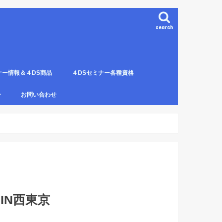
search
ナー情報＆４DS商品
４DSセミナー各種資格
ンプレート（S字カーブ定
部門の説明
ナー受講料について
講のルールとキャンセルに
４DS電磁波ゼロ手技師
4DS－治療革命－ Pプロジェクト６ヶ
4DSアイソメトリックについて
4DSの資格者一覧
４DS姿勢分析師になるための必修科
姿勢分析師になるための必修セミナー
4ＤＳ姿勢分析師になるためのＱ＆Ａ
4DSの姿勢分析師になるには？
SECの登録者
4DS姿勢分
４DSイン
4DS プラ
ー
お問い合わせ
月コース修了生
目。
の内容。
波動遠隔整体の申し込み方法
 IN西東京