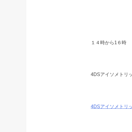
１４時から1６時
4DSアイソメトリ
4DSアイソメトリ