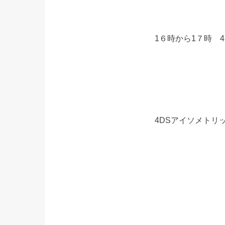
1６時から1７時 
4DSアイソメトリ