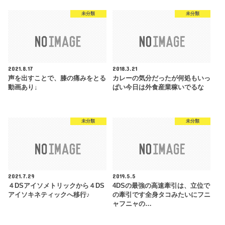
未分類
未分類
2021.8.17
2018.3.21
声を出すことで、膝の痛みをとる
カレーの気分だったが何処もいっ
動画あり↓
ぱい今日は外食産業稼いでるな
未分類
未分類
2021.7.29
2019.5.5
４DSアイソメトリックから４DS
4DSの最強の高速牽引は、立位で
アイソキネティックへ移行♪
の牽引です全身タコみたいにフニ
ャフニャの…