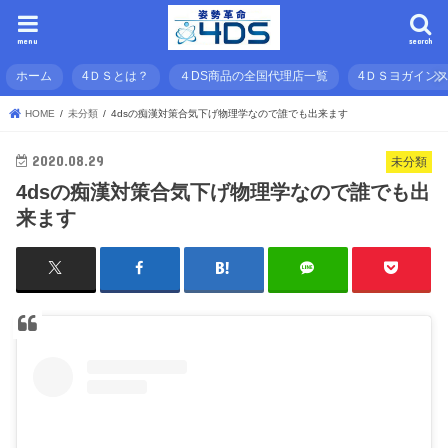
menu
search
ホーム
4ＤＳとは？
４DS商品の全国代理店一覧
4ＤＳヨガイン
HOME
未分類
4dsの痴漢対策合気下げ物理学なので誰でも出来ます
2020.08.29
未分類
4dsの痴漢対策合気下げ物理学なので誰でも出
来ます