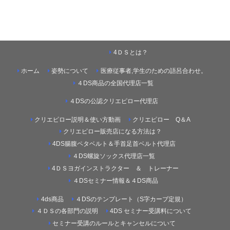
4ＤＳとは？
ホーム
姿勢について
医療従事者,学生のための語呂合わせ。
４DS商品の全国代理店一覧
４DSの公認クリエピロー代理店
クリエピロー説明＆使い方動画
クリエピロー Q＆A
クリエピロー販売店になる方法は？
4DS腸腹ペタベルト＆手首足首ベルト代理店
４DS螺旋ソックス代理店一覧
4ＤＳヨガインストラクター ＆ トレーナー
４DSセミナー情報＆４DS商品
4ds商品
４DSのテンプレート（S字カーブ定規）
４ＤＳの各部門の説明
4DS セミナー受講料について
セミナー受講のルールとキャンセルについて