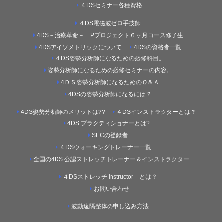
４DSセミナー各種資格
４DS電磁波ゼロ手技師
4DS－治療革命－ Pプロジェクト６ヶ月コース修了生
4DSアイソメトリックについて
4DSの資格者一覧
４DS姿勢分析師になるための必修科目。
姿勢分析師になるための必修セミナーの内容。
4ＤＳ姿勢分析師になるためのＱ＆Ａ
4DSの姿勢分析師になるには？
4DS姿勢分析師のメリットは??
４DSインストラクターとは？
4DS プラクティショナーとは?
SECの登録者
４DSウォーキングトレーナー一覧
全国の4DS 公認ストレッチトレーナー＆インストラクター
４DSストレッチ instructor とは？
お問い合わせ
波動遠隔整体の申し込み方法