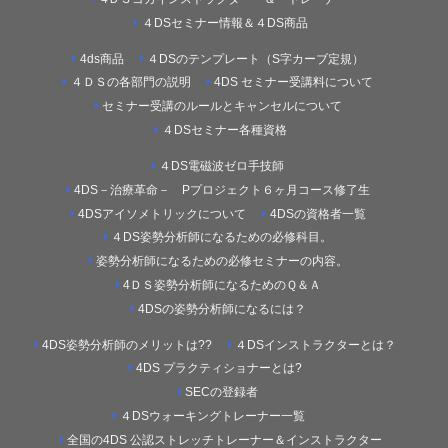
４DSセミナー情報＆４DS商品
4ds商品
４DSのテンプレート（S字カーブ定規）
４ＤＳの各部門の説明
4DS セミナー受講料について
セミナー受講のルールとキャンセルについて
４DSセミナー各種資格
４DS電磁波ゼロ手技師
4DS－治療革命－ Pプロジェクト６ヶ月コース修了生
4DSアイソメトリックについて
4DSの資格者一覧
４DS姿勢分析師になるための必修科目。
姿勢分析師になるための必修セミナーの内容。
4ＤＳ姿勢分析師になるためのＱ＆Ａ
4DSの姿勢分析師になるには？
4DS姿勢分析師のメリットは??
４DSインストラクターとは？
4DS プラクティショナーとは?
SECの登録者
４DSウォーキングトレーナー一覧
全国の4DS 公認ストレッチトレーナー＆インストラクター