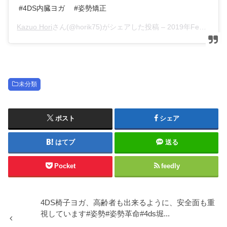
#4DS内臓ヨガ #姿勢矯正
Kazuo Hori
さん(@horik75)がシェアした投稿 –
2019年Feb月20日pm8時51分PST
未分類
ポスト
シェア
はてブ
送る
Pocket
feedly
4DS椅子ヨガ、高齢者も出来るように、安全面も重
視しています#姿勢#姿勢革命#4ds堀...