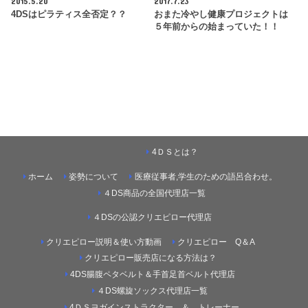
2015.5.20
2017.7.23
4DSはピラティス全否定？？
おまた冷やし健康プロジェクトは
５年前からの始まっていた！！
4ＤＳとは？
ホーム
姿勢について
医療従事者,学生のための語呂合わせ。
４DS商品の全国代理店一覧
４DSの公認クリエピロー代理店
クリエピロー説明＆使い方動画
クリエピロー Q＆A
クリエピロー販売店になる方法は？
4DS腸腹ペタベルト＆手首足首ベルト代理店
４DS螺旋ソックス代理店一覧
4ＤＳヨガインストラクター ＆ トレーナー