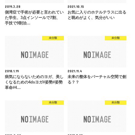
2019.3.28
2021.10.15
側湾症で手術が必要と言われてい
お気に入りのホテルテラスに出る
た学生、3点インソールで7割、
と眺めがよく、気分がいい
手技で9割治…
未分類
未分類
2018.1.19
2021.11.4
病気にならないためのヨガ、美し
未来の整体をバーチャル空間で創
くなるための4dsヨガ#姿勢#姿勢
る？？
革命#4…
未分類
未分類