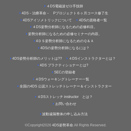
４DS電磁波ゼロ手技師
4DS－治療革命－ Pプロジェクト６ヶ月コース修了生
4DSアイソメトリックについて
4DSの資格者一覧
４DS姿勢分析師になるための必修科目。
姿勢分析師になるための必修セミナーの内容。
4ＤＳ姿勢分析師になるためのＱ＆Ａ
4DSの姿勢分析師になるには？
4DS姿勢分析師のメリットは??
４DSインストラクターとは？
4DS プラクティショナーとは?
SECの登録者
４DSウォーキングトレーナー一覧
全国の4DS 公認ストレッチトレーナー＆インストラクター
４DSストレッチ instructor とは？
お問い合わせ
波動遠隔整体の申し込み方法
©Copyright2026
4DS姿勢革命
.All Rights Reserved.