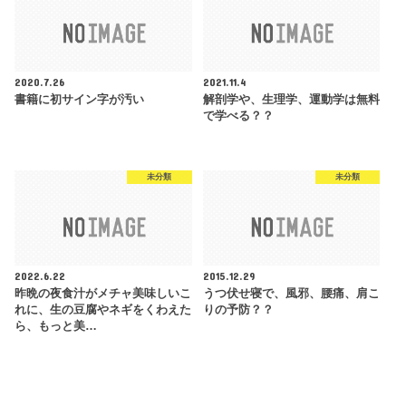
2020.7.26
2021.11.4
書籍に初サイン字が汚い
解剖学や、生理学、運動学は無料
で学べる？？
未分類
未分類
2022.6.22
2015.12.29
昨晩の夜食汁がメチャ美味しいこ
うつ伏せ寝で、風邪、腰痛、肩こ
れに、生の豆腐やネギをくわえた
りの予防？？
ら、もっと美…