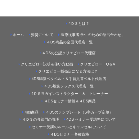
4ＤＳとは？
ホーム
姿勢について
医療従事者,学生のための語呂合わせ。
４DS商品の全国代理店一覧
４DSの公認クリエピロー代理店
クリエピロー説明＆使い方動画
クリエピロー Q＆A
クリエピロー販売店になる方法は？
4DS腸腹ペタベルト＆手首足首ベルト代理店
４DS螺旋ソックス代理店一覧
4ＤＳヨガインストラクター ＆ トレーナー
４DSセミナー情報＆４DS商品
4ds商品
４DSのテンプレート（S字カーブ定規）
４ＤＳの各部門の説明
4DS セミナー受講料について
セミナー受講のルールとキャンセルについて
４DSセミナー各種資格