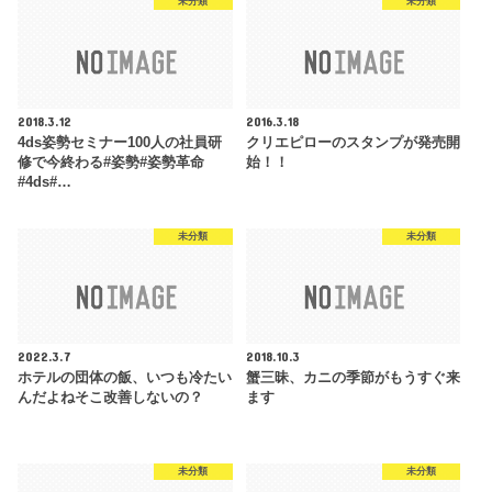
未分類
未分類
2018.3.12
2016.3.18
4ds姿勢セミナー100人の社員研
クリエピローのスタンプが発売開
修で今終わる#姿勢#姿勢革命
始！！
#4ds#…
未分類
未分類
2022.3.7
2018.10.3
ホテルの団体の飯、いつも冷たい
蟹三昧、カニの季節がもうすぐ来
んだよねそこ改善しないの？
ます
未分類
未分類