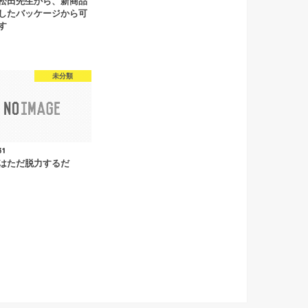
松田先生から、新商品
したバッケージから可
す
未分類
31
はただ脱力するだ