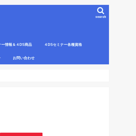
search
ナー情報＆４DS商品
４DSセミナー各種資格
ンプレート（S字カーブ定
部門の説明
ナー受講料について
講のルールとキャンセルに
４DS電磁波ゼロ手技師
4DS－治療革命－ Pプロジェクト６ヶ
4DSアイソメトリックについて
4DSの資格者一覧
４DS姿勢分析師になるための必修科
姿勢分析師になるための必修セミナー
4ＤＳ姿勢分析師になるためのＱ＆Ａ
4DSの姿勢分析師になるには？
SECの登録者
4DS姿勢分
４DSイン
4DS プラ
ー
お問い合わせ
月コース修了生
目。
の内容。
波動遠隔整体の申し込み方法