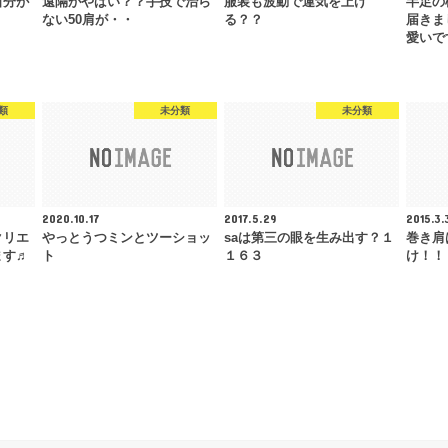
自分が
遠隔がやばい？？手技で治ら
服装も波動で運気を上げ
半足の
ない50肩が・・
る？？
届きま
愛いで
類
未分類
未分類
2020.10.17
2017.5.29
2015.3.
クリエ
やっとうつミンとツーショッ
saは第三の眼を生み出す？１
巻き肩
ます♬
ト
１６３
け！！