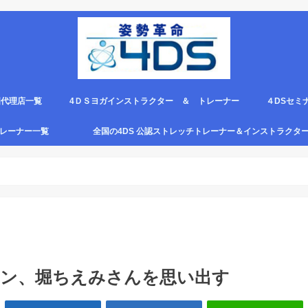
国代理店一覧
4ＤＳヨガインストラクター ＆ トレーナー
４DSセミ
。
エピロー代理店
ルト＆手首足首ベルト
ス代理店一覧
クリエピロー説明＆使い方動画
クリエピロー Q＆A
クリエピロー販売店になる方法は？
4ds商品
４DSのテ
４ＤＳの各
4DS セミ
セミナー受
グトレーナー一覧
全国の4DS 公認ストレッチトレーナー＆インストラクタ
規）
ついて
４DSストレッチ instructor とは？
タン、堀ちえみさんを思い出す