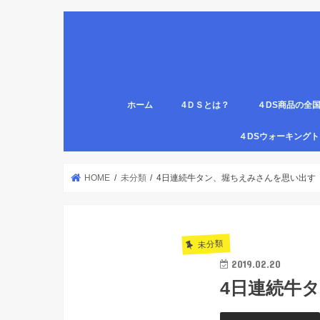
ホーム
4ＤＳとは？
４DS商品の全
姿勢について
医療従事者,学生のための語呂合わせ
４DSの公認クリ
4DS腸腹ペタベ
４DS螺旋ソック
４DSウォーキン
代理店
HOME
未分類
4日連続牛タン、堀ちえみさんを思い出す
未分類
2019.02.20
4日連続牛