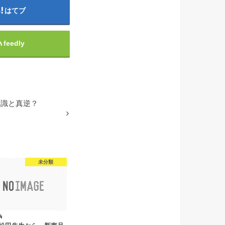
はてブ
feedly
常識と真逆？
未分類
4