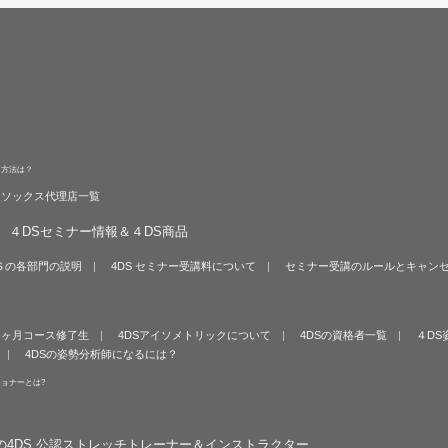
る方法は？
旋ソックス代理店一覧
４DSセミナー情報＆４DS商品
Ｓの各部門の説明
4DS セミナー受講料について
セミナー受講のルールとキャン
６ヶ月コース修了生
4DSアイソメトリックについて
4DSの資格者一覧
４DS
4DSの姿勢分析師になるには？
ショナーとは?
の4DS 公認ストレッチトレーナー＆インストラクター