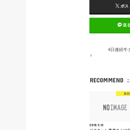
ポス
送
4日連続牛
RECOMMEND
こ
未分
2018.9.12