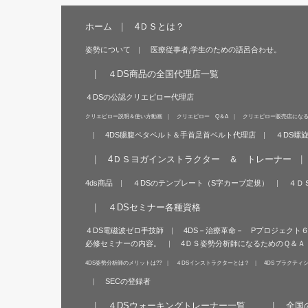
ホーム
4ＤＳとは？
姿勢について
医療従事者,学生のための語呂合わせ。
４DS商品の全国代理店一覧
４DSの公認クリエピロー代理店
クリエピロー説明＆使い方動画
クリエピロー Q＆A
クリエピロー販売店にな
4DS腸腹ペタベルト＆手首足首ベルト代理店
４DS螺
4ＤＳヨガインストラクター ＆ トレーナー
4ds商品
４DSのテンプレート（S字カーブ定規）
４Ｄ
４DSセミナー各種資格
４DS電磁波ゼロ手技師
4DS－治療革命－ Pプロジェクト
必修セミナーの内容。
4ＤＳ姿勢分析師になるためのＱ＆Ａ
4DS姿勢分析師のメリットは??
４DSインストラクターとは？
4DS プラクティ
SECの登録者
４DSウォーキングトレーナー一覧
全国