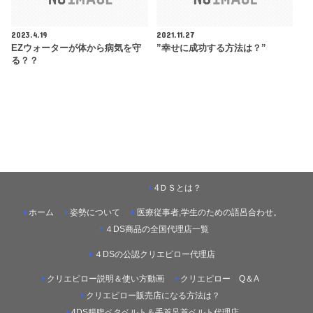
2023.4.19
2021.11.27
EZウォーターが体から病気を守
”幸せに成功する方法は？”
る？？
4ＤＳとは？
ホーム
姿勢について
医療従事者,学生のための語呂合わせ。
４DS商品の全国代理店一覧
４DSの公認クリエピロー代理店
クリエピロー説明＆使い方動画
クリエピロー Q＆A
クリエピロー販売店になる方法は？
4DS腸腹ペタベルト＆手首足首ベルト代理店