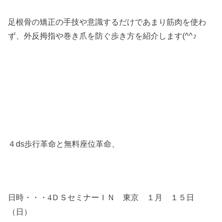
足根骨の矯正の手技や意識するだけであまり筋肉を使わ
ず、外反拇指や巻き爪を防ぐ歩き方を紹介します(^^♪
４ds歩行革命と無料座位革命、
日時・・・4
ＤＳセミナーＩＮ 東京 １月 １５日
（日）