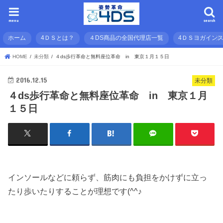
menu
search
ホーム
4ＤＳとは？
４DS商品の全国代理店一覧
4ＤＳヨガイン
HOME
未分類
４ds歩行革命と無料座位革命 in 東京１月１５日
2016.12.15
未分類
４ds歩行革命と無料座位革命 in 東京１月
１５日
インソールなどに頼らず、筋肉にも負担をかけずに立っ
たり歩いたりすることが理想です(^^♪