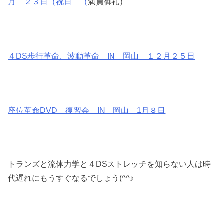
月 ２３日（祝日 （
満員御礼）
４DS歩行革命、波動革命 IN 岡山 １２月２５日
座位革命DVD 復習会 IN 岡山 1月８日
トランズと流体力学と４DSストレッチを知らない人は時
代遅れにもうすぐなるでしょう(^^♪