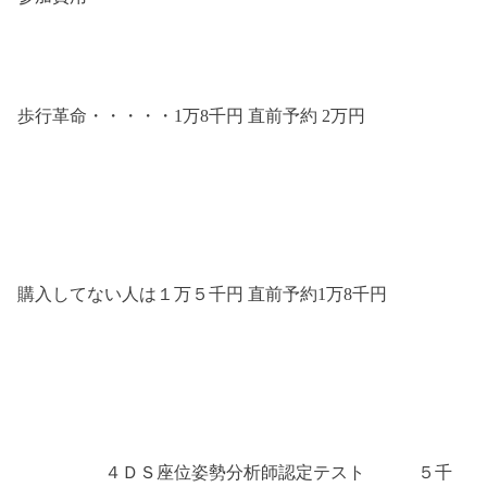
歩行革命・・・・・1
万
8
千円
直前予約
2
万円
購入してない人は１万５千円
直前予約
1
万
8
千円
４ＤＳ座位姿勢分析師認定テスト ５千