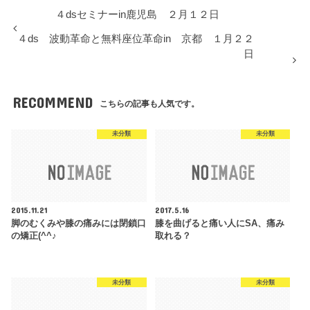
４dsセミナーin鹿児島 ２月１２日
４ds 波動革命と無料座位革命in 京都 １月２２
日
RECOMMEND
こちらの記事も人気です。
未分類
未分類
2015.11.21
2017.5.16
脚のむくみや膝の痛みには閉鎖口
膝を曲げると痛い人にSA、痛み
の矯正(^^♪
取れる？
未分類
未分類