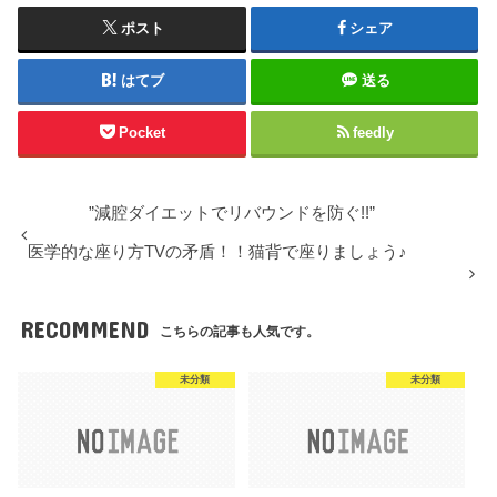
ポスト
シェア
はてブ
送る
Pocket
feedly
”減腔ダイエットでリバウンドを防ぐ!!”
医学的な座り方TVの矛盾！！猫背で座りましょう♪
RECOMMEND
こちらの記事も人気です。
未分類
未分類