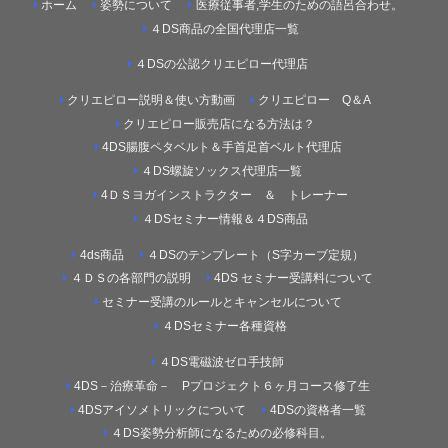
ホーム
姿勢について
医療従事者,学生のための語呂合わせ。
４DS商品の全国代理店一覧
４DSの公認クリエピロー代理店
クリエピロー説明＆使い方動画
クリエピロー Q＆A
クリエピロー販売店になる方法は？
4DS腸腹ペタベルト＆手首足首ベルト代理店
４DS螺旋ソックス代理店一覧
4ＤＳヨガインストラクター ＆ トレーナー
４DSセミナー情報＆４DS商品
4ds商品
４DSのテンプレート（S字カーブ定規）
４ＤＳの各部門の説明
4DS セミナー受講料について
セミナー受講のルールとキャンセルについて
４DSセミナー各種資格
４DS電磁波ゼロ手技師
4DS－治療革命－ Pプロジェクト６ヶ月コース修了生
4DSアイソメトリックについて
4DSの資格者一覧
４DS姿勢分析師になるための必修科目。