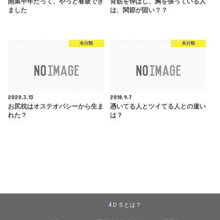
開業半年たって、やっと看板でき
背筋を伸ばし、胸を張っている人
ました
は、関節が固い？？
未分類
未分類
2020.3.13
2018.9.7
お尻枕はオステオパシーから生ま
憑いてる人とツイてる人との違い
れた？
は？
4ＤＳとは？