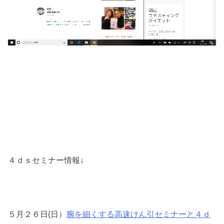
４ｄｓセミナー情報↓
５月２６日(日）
腕を細くする高速けん引セミナーと４ｄ