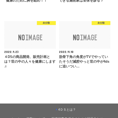
”健康のために脚を組め！！”
できる施術家は全体を診る？
未分類
未分類
2022.9.23
2022.11.10
４DSの商品開発、販売計画と
肋骨下角の角度がTVでやってい
は？世の中の人々を健康にします
たそうだ減腔やっと世の中が4ds
♬
に追いつい…
4ＤＳとは？