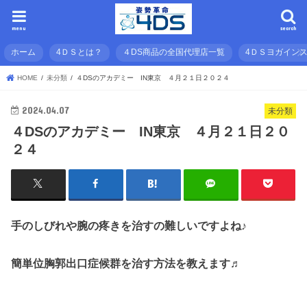
menu
search
ホーム
4ＤＳとは？
４DS商品の全国代理店一覧
4ＤＳヨガイン
HOME
未分類
４DSのアカデミー IN東京 ４月２１日２０２４
2024.04.07
未分類
４DSのアカデミー IN東京 ４月２１日２０
２４
手のしびれや腕の疼きを治すの難しいですよね♪
簡単位胸郭出口症候群を治す方法を教えます♬