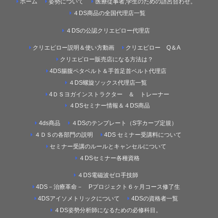
ホーム
姿勢について
医療従事者,学生のための語呂合わせ。
４DS商品の全国代理店一覧
４DSの公認クリエピロー代理店
クリエピロー説明＆使い方動画
クリエピロー Q＆A
クリエピロー販売店になる方法は？
4DS腸腹ペタベルト＆手首足首ベルト代理店
４DS螺旋ソックス代理店一覧
4ＤＳヨガインストラクター ＆ トレーナー
４DSセミナー情報＆４DS商品
4ds商品
４DSのテンプレート（S字カーブ定規）
４ＤＳの各部門の説明
4DS セミナー受講料について
セミナー受講のルールとキャンセルについて
４DSセミナー各種資格
４DS電磁波ゼロ手技師
4DS－治療革命－ Pプロジェクト６ヶ月コース修了生
4DSアイソメトリックについて
4DSの資格者一覧
４DS姿勢分析師になるための必修科目。