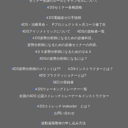
セミナー受講のルールとキャンセルについて
４DSセミナー各種資格
４DS電磁波ゼロ手技師
4DS－治療革命－ Pプロジェクト６ヶ月コース修了生
4DSアイソメトリックについて
4DSの資格者一覧
４DS姿勢分析師になるための必修科目。
姿勢分析師になるための必修セミナーの内容。
4ＤＳ姿勢分析師になるためのＱ＆Ａ
4DSの姿勢分析師になるには？
4DS姿勢分析師のメリットは??
４DSインストラクターとは？
4DS プラクティショナーとは?
SECの登録者
４DSウォーキングトレーナー一覧
全国の4DS 公認ストレッチトレーナー＆インストラクター
４DSストレッチ instructor とは？
お問い合わせ
波動遠隔整体の申し込み方法