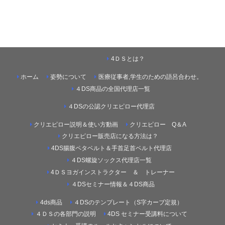
4ＤＳとは？
ホーム
姿勢について
医療従事者,学生のための語呂合わせ。
４DS商品の全国代理店一覧
４DSの公認クリエピロー代理店
クリエピロー説明＆使い方動画
クリエピロー Q＆A
クリエピロー販売店になる方法は？
4DS腸腹ペタベルト＆手首足首ベルト代理店
４DS螺旋ソックス代理店一覧
4ＤＳヨガインストラクター ＆ トレーナー
４DSセミナー情報＆４DS商品
4ds商品
４DSのテンプレート（S字カーブ定規）
４ＤＳの各部門の説明
4DS セミナー受講料について