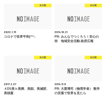
未分類
未分類
2022.1.19
2014.10.31
コロナで世界平和(^^♪
PR: みんなでつくろう！安心の
街 地域安全活動-政府広報
未分類
未分類
2017.3.27
2014.11.8
４DS美ｂ美脚、美顔、美減腔、
PR: 大栗博司（物理学者） 数学
美頭蓋
の言葉で世界を見たら