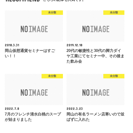
未分類
未分類
2018.3.31
2019.12.18
岡山仮想通貨セミナーはすご
20代の敏捷性と30代の脚力ダイ
い！！
ヤ工業にてセミナー中、その後ま
た飲み会
未分類
未分類
2022.7.8
2022.3.23
7月のフレンチ清水白桃のスープ
岡山の有名ラーメン店寒いので並
が始まりました
ばずに入れた