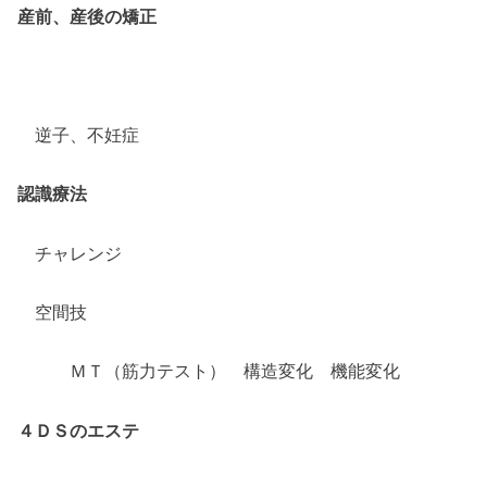
産前、産後の矯正
逆子、不妊症
認識療法
チャレンジ
空間技
ＭＴ（筋力テスト） 構造変化 機能変化
４ＤＳのエステ