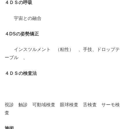
４ＤＳの呼吸
宇宙との融合
４DSの姿勢矯正
インスツルメント （粘性） 、手技、ドロップテ
ーブル 、
４ＤＳの検査法
視診 触診 可動域検査 眼球検査 舌検査 サーモ検
査
施術