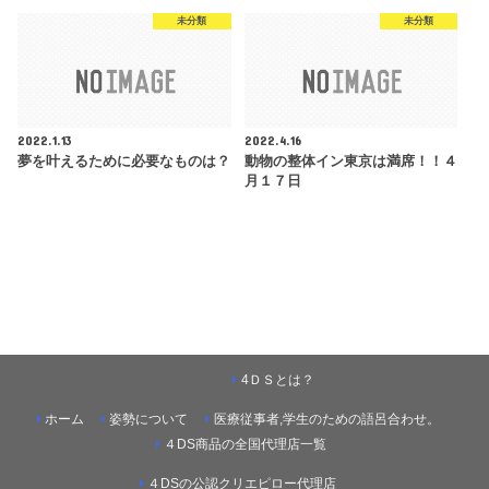
未分類
未分類
2022.1.13
2022.4.16
夢を叶えるために必要なものは？
動物の整体イン東京は満席！！４
月１７日
4ＤＳとは？
ホーム
姿勢について
医療従事者,学生のための語呂合わせ。
４DS商品の全国代理店一覧
４DSの公認クリエピロー代理店