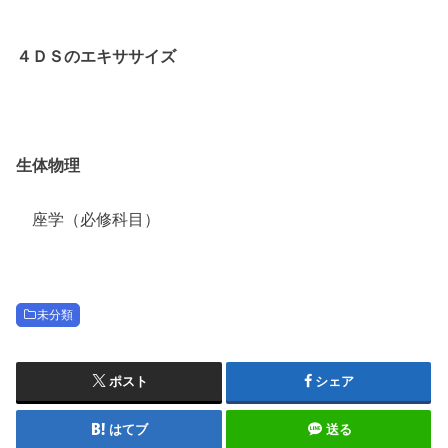
４ＤＳのエキササイズ
生体物理
座学（必修科目）
未分類
ポスト
シェア
はてブ
送る