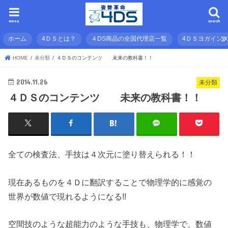
menu
search
ホーム
4ＤＳとは？
４DS商品の全国代理店一覧
4ＤＳヨガイン
HOME
未分類
４ＤＳのコンテンツ 未来の教科書！！
2014.11.26
未分類
４ＤＳのコンテンツ 未来の教科書！！
全ての検査法、手技は４次元に塗り替えられる！！
現在あるものを４Ｄに翻訳することで物理学的に感覚の
世界が数値で現れるようになる!!
空間技のような超能力のような手技も、物理学で、数値