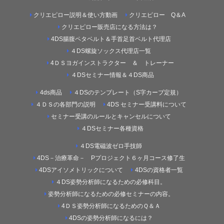
クリエピロー説明＆使い方動画
クリエピロー Q＆A
クリエピロー販売店になる方法は？
4DS腸腹ペタベルト＆手首足首ベルト代理店
４DS螺旋ソックス代理店一覧
4ＤＳヨガインストラクター ＆ トレーナー
４DSセミナー情報＆４DS商品
4ds商品
４DSのテンプレート（S字カーブ定規）
４ＤＳの各部門の説明
4DS セミナー受講料について
セミナー受講のルールとキャンセルについて
４DSセミナー各種資格
４DS電磁波ゼロ手技師
4DS－治療革命－ Pプロジェクト６ヶ月コース修了生
4DSアイソメトリックについて
4DSの資格者一覧
４DS姿勢分析師になるための必修科目。
姿勢分析師になるための必修セミナーの内容。
4ＤＳ姿勢分析師になるためのＱ＆Ａ
4DSの姿勢分析師になるには？