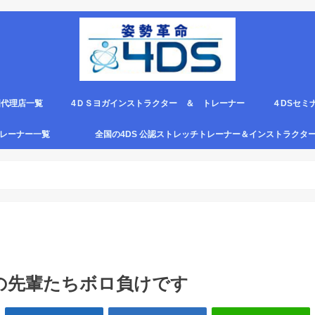
国代理店一覧
4ＤＳヨガインストラクター ＆ トレーナー
４DSセミ
。
エピロー代理店
ルト＆手首足首ベルト
ス代理店一覧
クリエピロー説明＆使い方動画
クリエピロー Q＆A
クリエピロー販売店になる方法は？
4ds商品
４DSのテ
４ＤＳの各
4DS セミ
セミナー受
グトレーナー一覧
全国の4DS 公認ストレッチトレーナー＆インストラクタ
規）
ついて
４DSストレッチ instructor とは？
の先輩たちボロ負けです