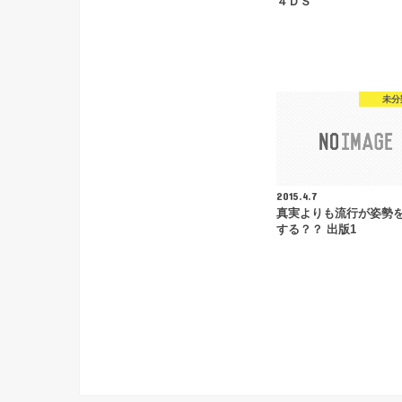
４ＤＳ
未分
2015.4.7
真実よりも流行が姿勢
する？？ 出版1