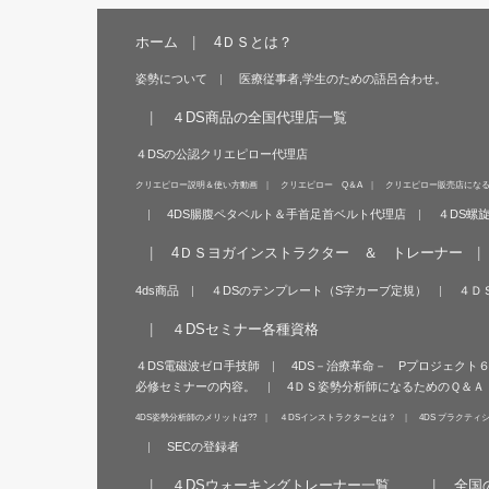
ホーム
4ＤＳとは？
姿勢について
医療従事者,学生のための語呂合わせ。
４DS商品の全国代理店一覧
４DSの公認クリエピロー代理店
クリエピロー説明＆使い方動画
クリエピロー Q＆A
クリエピロー販売店にな
4DS腸腹ペタベルト＆手首足首ベルト代理店
４DS螺
4ＤＳヨガインストラクター ＆ トレーナー
4ds商品
４DSのテンプレート（S字カーブ定規）
４Ｄ
４DSセミナー各種資格
４DS電磁波ゼロ手技師
4DS－治療革命－ Pプロジェクト
必修セミナーの内容。
4ＤＳ姿勢分析師になるためのＱ＆Ａ
4DS姿勢分析師のメリットは??
４DSインストラクターとは？
4DS プラクティ
SECの登録者
４DSウォーキングトレーナー一覧
全国