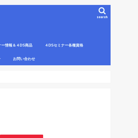
search
ナー情報＆４DS商品
４DSセミナー各種資格
ンプレート（S字カーブ定
部門の説明
ナー受講料について
講のルールとキャンセルに
４DS電磁波ゼロ手技師
4DS－治療革命－ Pプロジェクト６ヶ
4DSアイソメトリックについて
4DSの資格者一覧
４DS姿勢分析師になるための必修科
姿勢分析師になるための必修セミナー
4ＤＳ姿勢分析師になるためのＱ＆Ａ
4DSの姿勢分析師になるには？
SECの登録者
4DS姿勢分
４DSイン
4DS プラ
ー
お問い合わせ
月コース修了生
目。
の内容。
波動遠隔整体の申し込み方法