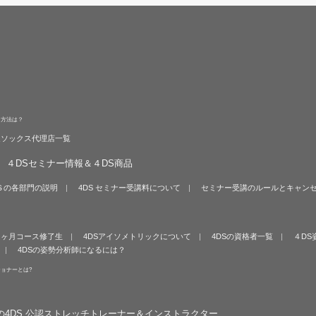
る方法は？
旋ソックス代理店一覧
４DSセミナー情報＆４DS商品
Ｓの各部門の説明
4DS セミナー受講料について
セミナー受講のルールとキャン
６ヶ月コース修了生
4DSアイソメトリックについて
4DSの資格者一覧
４DS
4DSの姿勢分析師になるには？
ショナーとは?
の4DS 公認ストレッチトレーナー＆インストラクター