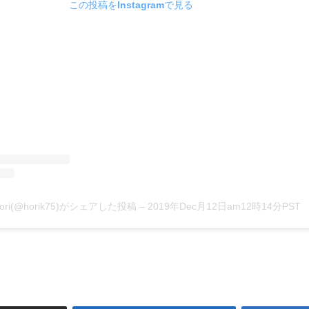
この投稿をInstagramで見る
Hori(@horik75)がシェアした投稿
–
2019年Dec月12日am12時14分PST