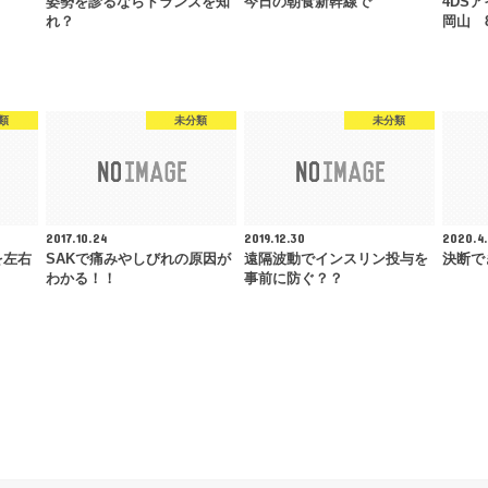
姿勢を診るならトランズを知
今日の朝食新幹線で
4DS
れ？
岡山 
類
未分類
未分類
2017.10.24
2019.12.30
2020.4.
を左右
SAKで痛みやしびれの原因が
遠隔波動でインスリン投与を
決断で
わかる！！
事前に防ぐ？？