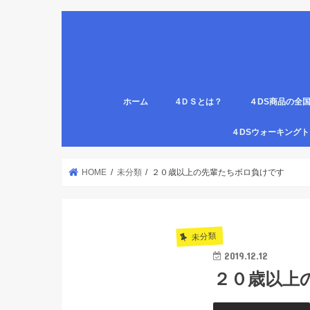
ホーム
4ＤＳとは？
４DS商品の全
姿勢について
医療従事者,学生のための語呂合わせ
４DSの公認クリ
4DS腸腹ペタベ
４DS螺旋ソック
４DSウォーキン
代理店
HOME
未分類
２０歳以上の先輩たちボロ負けです
未分類
2019.12.12
２０歳以上