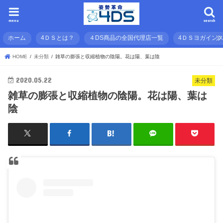
menu
search
ホーム
4ＤＳとは？
４DS商品の全国代理店一覧
4ＤＳヨガイン
HOME
未分類
雑草の膨張と収縮植物の陰陽。花は陽、葉は陰
2020.05.22
未分類
雑草の膨張と収縮植物の陰陽。花は陽、葉は
陰