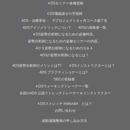
４DSセミナー各種資格
４DS電磁波ゼロ手技師
4DS－治療革命－ Pプロジェクト６ヶ月コース修了生
4DSアイソメトリックについて
4DSの資格者一覧
４DS姿勢分析師になるための必修科目。
姿勢分析師になるための必修セミナーの内容。
4ＤＳ姿勢分析師になるためのＱ＆Ａ
4DSの姿勢分析師になるには？
4DS姿勢分析師のメリットは??
４DSインストラクターとは？
4DS プラクティショナーとは?
SECの登録者
４DSウォーキングトレーナー一覧
全国の4DS 公認ストレッチトレーナー＆インストラクター
４DSストレッチ instructor とは？
お問い合わせ
波動遠隔整体の申し込み方法