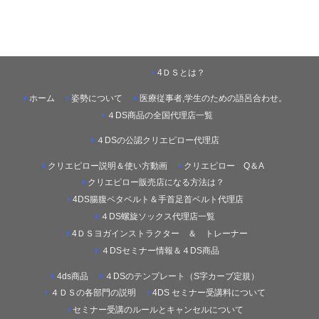
4ＤＳとは？
ホーム
姿勢について
医療従事者,学生のための語呂合わせ。
４DS商品の全国代理店一覧
４DSの公認クリエピロー代理店
クリエピロー説明＆使い方動画
クリエピロー Q＆A
クリエピロー販売店になる方法は？
4DS腸腹ペタベルト＆手首足首ベルト代理店
４DS螺旋ソックス代理店一覧
4ＤＳヨガインストラクター ＆ トレーナー
４DSセミナー情報＆４DS商品
4ds商品
４DSのテンプレート（S字カーブ定規）
４ＤＳの各部門の説明
4DS セミナー受講料について
セミナー受講のルールとキャンセルについて