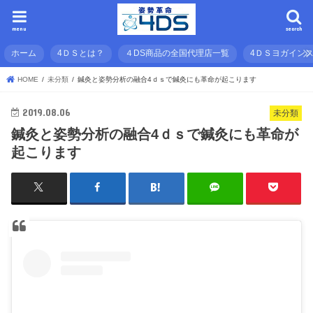
menu
search
ホーム
4ＤＳとは？
４DS商品の全国代理店一覧
4ＤＳヨガイン
HOME
未分類
鍼灸と姿勢分析の融合4ｄｓで鍼灸にも革命が起こります
2019.08.06
未分類
鍼灸と姿勢分析の融合4ｄｓで鍼灸にも革命が
起こります