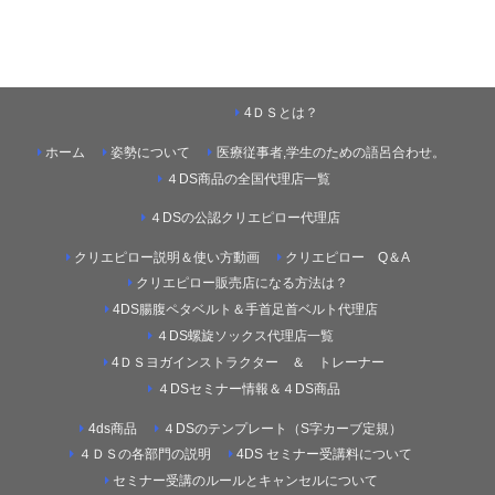
4ＤＳとは？
ホーム
姿勢について
医療従事者,学生のための語呂合わせ。
４DS商品の全国代理店一覧
４DSの公認クリエピロー代理店
クリエピロー説明＆使い方動画
クリエピロー Q＆A
クリエピロー販売店になる方法は？
4DS腸腹ペタベルト＆手首足首ベルト代理店
４DS螺旋ソックス代理店一覧
4ＤＳヨガインストラクター ＆ トレーナー
４DSセミナー情報＆４DS商品
4ds商品
４DSのテンプレート（S字カーブ定規）
４ＤＳの各部門の説明
4DS セミナー受講料について
セミナー受講のルールとキャンセルについて