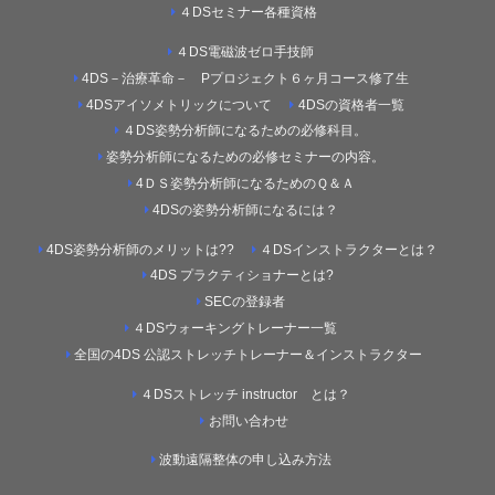
４DSセミナー各種資格
４DS電磁波ゼロ手技師
4DS－治療革命－ Pプロジェクト６ヶ月コース修了生
4DSアイソメトリックについて
4DSの資格者一覧
４DS姿勢分析師になるための必修科目。
姿勢分析師になるための必修セミナーの内容。
4ＤＳ姿勢分析師になるためのＱ＆Ａ
4DSの姿勢分析師になるには？
4DS姿勢分析師のメリットは??
４DSインストラクターとは？
4DS プラクティショナーとは?
SECの登録者
４DSウォーキングトレーナー一覧
全国の4DS 公認ストレッチトレーナー＆インストラクター
４DSストレッチ instructor とは？
お問い合わせ
波動遠隔整体の申し込み方法