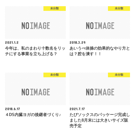
未分類
未分類
2021.1.2
2018.3.29
今年は、私のまわり十数名をリッ
あいうべ体操の効果的なやり方と
チにする事業を立ち上げる？
は？腔を潰す！！
未分類
未分類
2018.6.17
2021.7.17
４DS内臓ヨガの後継者づくり♪
たびソックスのパッケージ完成し
ました8月末には大きいサイズ販
売予定