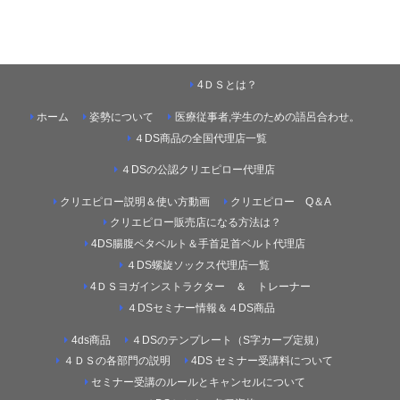
4ＤＳとは？
ホーム
姿勢について
医療従事者,学生のための語呂合わせ。
４DS商品の全国代理店一覧
４DSの公認クリエピロー代理店
クリエピロー説明＆使い方動画
クリエピロー Q＆A
クリエピロー販売店になる方法は？
4DS腸腹ペタベルト＆手首足首ベルト代理店
４DS螺旋ソックス代理店一覧
4ＤＳヨガインストラクター ＆ トレーナー
４DSセミナー情報＆４DS商品
4ds商品
４DSのテンプレート（S字カーブ定規）
４ＤＳの各部門の説明
4DS セミナー受講料について
セミナー受講のルールとキャンセルについて