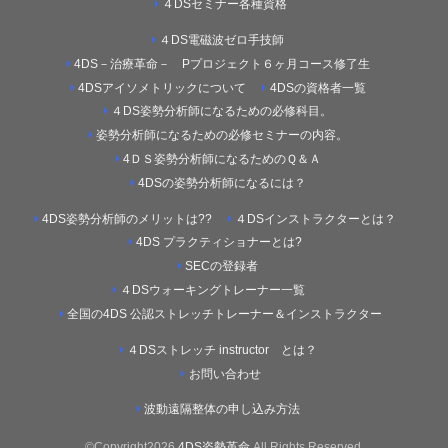
４DSセミナー各種資格
４DS電磁波ゼロ手技師
4DS－治療革命－ Pプロジェクト６ヶ月コース修了生
4DSアイソメトリックについて
4DSの資格者一覧
４DS姿勢分析師になるための必修科目。
姿勢分析師になるための必修セミナーの内容。
4ＤＳ姿勢分析師になるためのＱ＆Ａ
4DSの姿勢分析師になるには？
4DS姿勢分析師のメリットは??
４DSインストラクターとは？
4DS プラクティショナーとは?
SECの登録者
４DSウォーキングトレーナー一覧
全国の4DS 公認ストレッチトレーナー＆インストラクター
４DSストレッチ instructor とは？
お問い合わせ
波動遠隔整体の申し込み方法
©Copyright2026
4DS姿勢革命
.All Rights Reserved.