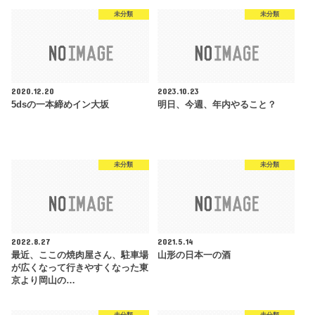
未分類
未分類
2020.12.20
2023.10.23
5dsの一本締めイン大坂
明日、今週、年内やること？
未分類
未分類
2022.8.27
2021.5.14
最近、ここの焼肉屋さん、駐車場
山形の日本一の酒
が広くなって行きやすくなった東
京より岡山の…