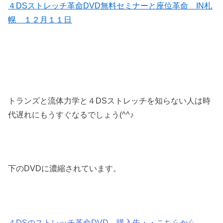
４DSストレッチ革命DVD無料セミナーと座位革命 IN札
幌 １２月１１日
トランズと流体力学と４DSストレッチを知らない人は時
代遅れにもうすぐなるでしょう(^^♪
下のDVDに濃縮されています。
４DSのストレッチ革命DVD 購入先・・こちらから