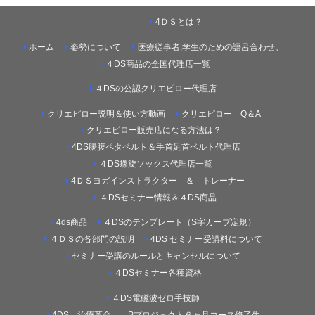
4ＤＳとは？
ホーム
姿勢について
医療従事者,学生のための語呂合わせ。
４DS商品の全国代理店一覧
４DSの公認クリエピロー代理店
クリエピロー説明＆使い方動画
クリエピロー Q＆A
クリエピロー販売店になる方法は？
4DS腸腹ペタベルト＆手首足首ベルト代理店
４DS螺旋ソックス代理店一覧
4ＤＳヨガインストラクター ＆ トレーナー
４DSセミナー情報＆４DS商品
4ds商品
４DSのテンプレート（S字カーブ定規）
４ＤＳの各部門の説明
4DS セミナー受講料について
セミナー受講のルールとキャンセルについて
４DSセミナー各種資格
４DS電磁波ゼロ手技師
4DS－治療革命－ Pプロジェクト６ヶ月コース修了生