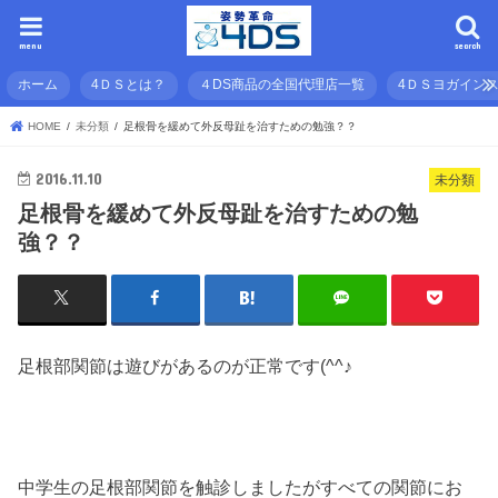
menu
search
ホーム
4ＤＳとは？
４DS商品の全国代理店一覧
4ＤＳヨガイン
HOME
未分類
足根骨を緩めて外反母趾を治すための勉強？？
2016.11.10
未分類
足根骨を緩めて外反母趾を治すための勉
強？？
足根部関節は遊びがあるのが正常です(^^♪
中学生の足根部関節を触診しましたがすべての関節にお