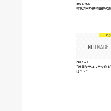
2022.10.17
昨晩の4DS動物整体の
未分
2020.4.2
”綺麗なデコルテを作る
は？？”