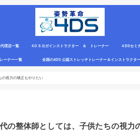
国代理店一覧
4ＤＳヨガインストラクター ＆ トレーナー
４DSセミ
。
エピロー代理店
ルト＆手首足首ベルト
ス代理店一覧
クリエピロー説明＆使い方動画
クリエピロー Q＆A
クリエピロー販売店になる方法は？
4ds商品
４DSのテ
４ＤＳの各
4DS セミ
セミナー受
グトレーナー一覧
全国の4DS 公認ストレッチトレーナー＆インストラクタ
規）
ついて
４DSストレッチ instructor とは？
たちの視力の矯正もやりたい
の50代の整体師としては、子供たちの視力