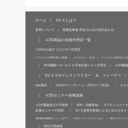
ホーム
4ＤＳとは？
姿勢について
医療従事者,学生のための語呂合わせ。
４DS商品の全国代理店一覧
４DSの公認クリエピロー代理店
クリエピロー説明＆使い方動画
クリエピロー Q＆A
クリエピロー販売店にな
4DS腸腹ペタベルト＆手首足首ベルト代理店
４DS螺
4ＤＳヨガインストラクター ＆ トレーナー
4ds商品
４DSのテンプレート（S字カーブ定規）
４Ｄ
４DSセミナー各種資格
４DS電磁波ゼロ手技師
4DS－治療革命－ Pプロジェクト
必修セミナーの内容。
4ＤＳ姿勢分析師になるためのＱ＆Ａ
4DS姿勢分析師のメリットは??
４DSインストラクターとは？
4DS プラクティ
SECの登録者