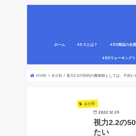
ホーム
4ＤＳとは？
４DS商品の全
姿勢について
医療従事者,学生のための語呂合わせ
４DSの公認クリ
4DS腸腹ペタベ
４DS螺旋ソック
４DSウォーキン
代理店
HOME
未分類
視力2.2の50代の整体師としては、子供
未分類
2022.12.29
視力2.2
たい