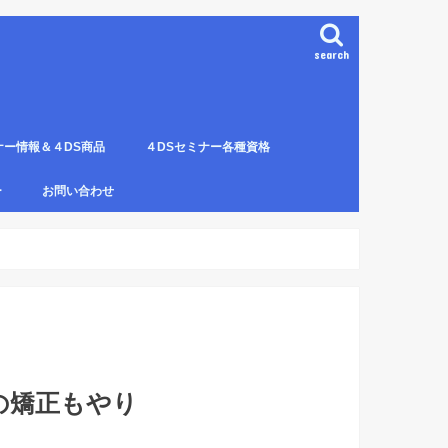
search
ナー情報＆４DS商品
４DSセミナー各種資格
ンプレート（S字カーブ定
部門の説明
ナー受講料について
講のルールとキャンセルに
４DS電磁波ゼロ手技師
4DS－治療革命－ Pプロジェクト６ヶ
4DSアイソメトリックについて
4DSの資格者一覧
４DS姿勢分析師になるための必修科
姿勢分析師になるための必修セミナー
4ＤＳ姿勢分析師になるためのＱ＆Ａ
4DSの姿勢分析師になるには？
SECの登録者
4DS姿勢分
４DSイン
4DS プラ
ー
お問い合わせ
月コース修了生
目。
の内容。
波動遠隔整体の申し込み方法
の矯正もやり