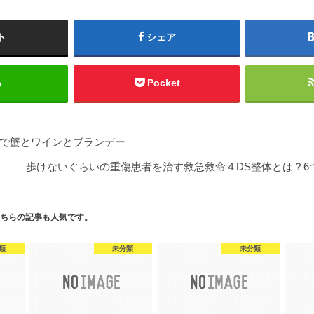
ト
シェア
る
Pocket
で蟹とワインとブランデー
歩けないぐらいの重傷患者を治す救急救命４DS整体とは？6
ちらの記事も人気です。
類
未分類
未分類