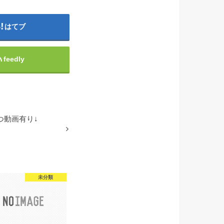
はてブ
feedly
つ動画有り↓
未分類