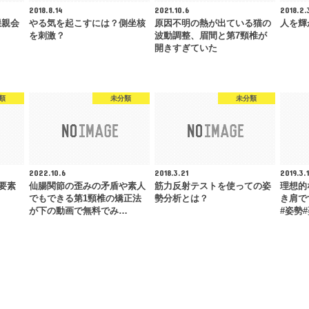
2018.8.14
2021.10.6
2018.2.
懇親会
やる気を起こすには？側坐核
原因不明の熱が出ている猫の
人を輝
を刺激？
波動調整、眉間と第7頸椎が
開きすぎていた
類
未分類
未分類
2022.10.6
2018.3.21
2019.3.
要素
仙腸関節の歪みの矛盾や素人
筋力反射テストを使っての姿
理想的
でもできる第1頸椎の矯正法
勢分析とは？
き肩で
が下の動画で無料でみ…
#姿勢