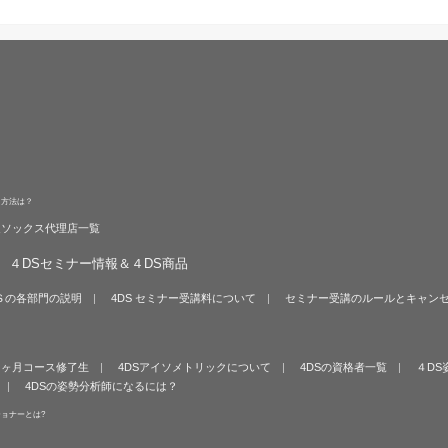
る方法は？
旋ソックス代理店一覧
４DSセミナー情報＆４DS商品
Ｓの各部門の説明
4DS セミナー受講料について
セミナー受講のルールとキャン
６ヶ月コース修了生
4DSアイソメトリックについて
4DSの資格者一覧
４DS
4DSの姿勢分析師になるには？
ショナーとは?