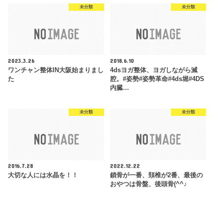
未分類
未分類
2023.3.26
2018.6.10
ワンチャン整体IN大阪始まりまし
4dsヨガ整体、ヨガしながら減
た
腔。#姿勢#姿勢革命#4ds堀#4DS
内臓…
未分類
未分類
2016.7.28
2022.12.22
大切な人には水晶を！！
鎖骨が一番、頚椎が2番、最後の
おやつは骨盤、後頭骨(^^♪