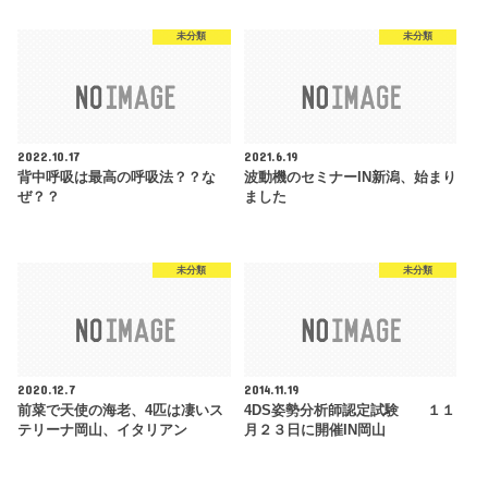
未分類
未分類
2022.10.17
2021.6.19
背中呼吸は最高の呼吸法？？な
波動機のセミナーIN新潟、始まり
ぜ？？
ました
未分類
未分類
2020.12.7
2014.11.19
前菜で天使の海老、4匹は凄いス
4DS姿勢分析師認定試験 １１
テリーナ岡山、イタリアン
月２３日に開催IN岡山