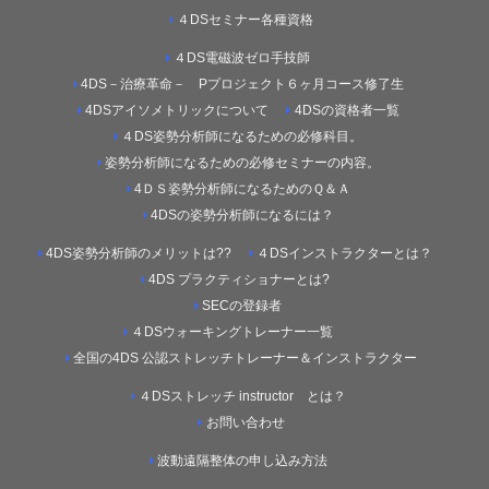
４DSセミナー各種資格
４DS電磁波ゼロ手技師
4DS－治療革命－ Pプロジェクト６ヶ月コース修了生
4DSアイソメトリックについて
4DSの資格者一覧
４DS姿勢分析師になるための必修科目。
姿勢分析師になるための必修セミナーの内容。
4ＤＳ姿勢分析師になるためのＱ＆Ａ
4DSの姿勢分析師になるには？
4DS姿勢分析師のメリットは??
４DSインストラクターとは？
4DS プラクティショナーとは?
SECの登録者
４DSウォーキングトレーナー一覧
全国の4DS 公認ストレッチトレーナー＆インストラクター
４DSストレッチ instructor とは？
お問い合わせ
波動遠隔整体の申し込み方法