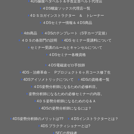
4DS腸腹ペタベルト＆手首足首ベルト代理店
４DS螺旋ソックス代理店一覧
4ＤＳヨガインストラクター ＆ トレーナー
４DSセミナー情報＆４DS商品
4ds商品
４DSのテンプレート（S字カーブ定規）
４ＤＳの各部門の説明
4DS セミナー受講料について
セミナー受講のルールとキャンセルについて
４DSセミナー各種資格
４DS電磁波ゼロ手技師
4DS－治療革命－ Pプロジェクト６ヶ月コース修了生
4DSアイソメトリックについて
4DSの資格者一覧
４DS姿勢分析師になるための必修科目。
姿勢分析師になるための必修セミナーの内容。
4ＤＳ姿勢分析師になるためのＱ＆Ａ
4DSの姿勢分析師になるには？
4DS姿勢分析師のメリットは??
４DSインストラクターとは？
4DS プラクティショナーとは?
SECの登録者