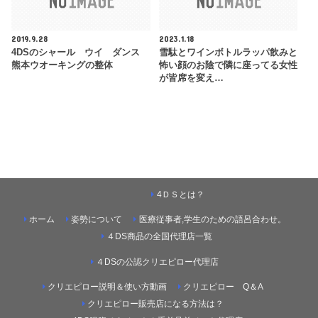
2019.9.28
2023.1.18
4DSのシャール ウイ ダンス
雪駄とワインボトルラッパ飲みと
熊本ウオーキングの整体
怖い顔のお陰で隣に座ってる女性
が皆席を変え…
4ＤＳとは？
ホーム
姿勢について
医療従事者,学生のための語呂合わせ。
４DS商品の全国代理店一覧
４DSの公認クリエピロー代理店
クリエピロー説明＆使い方動画
クリエピロー Q＆A
クリエピロー販売店になる方法は？