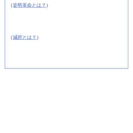
（
姿勢革命とは？
）
（
減腔とは？
）