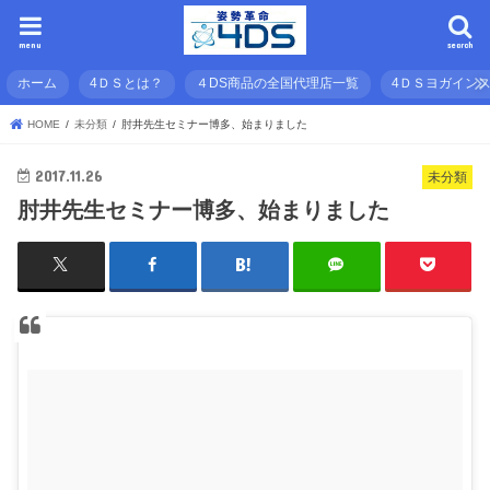
menu
search
ホーム
4ＤＳとは？
４DS商品の全国代理店一覧
4ＤＳヨガイン
HOME
未分類
肘井先生セミナー博多、始まりました
2017.11.26
未分類
肘井先生セミナー博多、始まりました