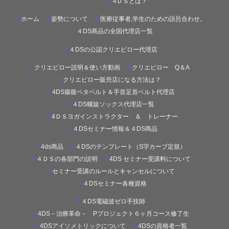
4ＤＳとは？
ホーム
姿勢について
医療従事者,学生のための語呂合わせ。
４DS商品の全国代理店一覧
４DSの公認クリエピロー代理店
クリエピロー説明＆使い方動画
クリエピロー Q＆A
クリエピロー販売店になる方法は？
4DS腸腹ペタベルト＆手首足首ベルト代理店
４DS螺旋ソックス代理店一覧
4ＤＳヨガインストラクター ＆ トレーナー
４DSセミナー情報＆４DS商品
4ds商品
４DSのテンプレート（S字カーブ定規）
４ＤＳの各部門の説明
4DS セミナー受講料について
セミナー受講のルールとキャンセルについて
４DSセミナー各種資格
４DS電磁波ゼロ手技師
4DS－治療革命－ Pプロジェクト６ヶ月コース修了生
4DSアイソメトリックについて
4DSの資格者一覧