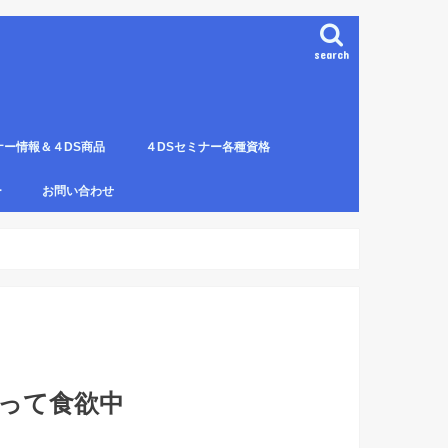
search
ナー情報＆４DS商品
４DSセミナー各種資格
ンプレート（S字カーブ定
部門の説明
ナー受講料について
講のルールとキャンセルに
４DS電磁波ゼロ手技師
4DS－治療革命－ Pプロジェクト６ヶ
4DSアイソメトリックについて
4DSの資格者一覧
４DS姿勢分析師になるための必修科
姿勢分析師になるための必修セミナー
4ＤＳ姿勢分析師になるためのＱ＆Ａ
4DSの姿勢分析師になるには？
SECの登録者
4DS姿勢分
４DSイン
4DS プラ
ー
お問い合わせ
月コース修了生
目。
の内容。
波動遠隔整体の申し込み方法
返って食欲中