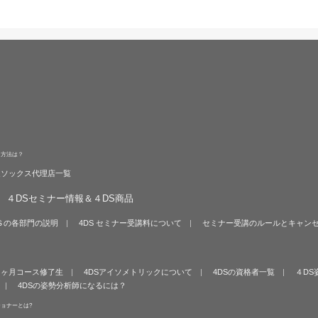
る方法は？
旋ソックス代理店一覧
４DSセミナー情報＆４DS商品
Ｓの各部門の説明
4DS セミナー受講料について
セミナー受講のルールとキャン
６ヶ月コース修了生
4DSアイソメトリックについて
4DSの資格者一覧
４DS
4DSの姿勢分析師になるには？
ショナーとは?