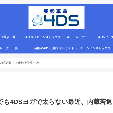
国代理店一覧
4ＤＳヨガインストラクター ＆ トレーナー
４DSセミ
。
エピロー代理店
ルト＆手首足首ベルト
ス代理店一覧
クリエピロー説明＆使い方動画
クリエピロー Q＆A
クリエピロー販売店になる方法は？
4ds商品
４DSのテ
４ＤＳの各
4DS セミ
セミナー受
グトレーナー一覧
全国の4DS 公認ストレッチトレーナー＆インストラクタ
規）
ついて
４DSストレッチ instructor とは？
、内蔵若返って食欲中学生並み
でも4DSヨガで太らない最近、内蔵若