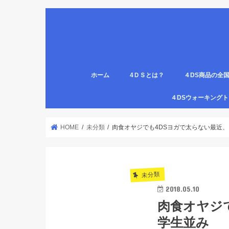
ホーム
4ＤＳとは？
４DS商品の全
姿勢について
医療従事者,学生のための語呂合わせ
４DSの公認クリ
4DS腸腹ペタベ
４DS螺旋ソック
４DSウォーキン
代理店
HOME
未分類
肉食オヤジでも4DSヨガで太らない最近
未分類
2018.05.10
肉食オヤジ
学生並み