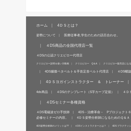
ホーム
4ＤＳとは？
姿勢について
医療従事者,学生のための語呂合わせ。
４DS商品の全国代理店一覧
４DSの公認クリエピロー代理店
クリエピロー説明＆使い方動画
クリエピロー Q＆A
クリエピロー販売店にな
4DS腸腹ペタベルト＆手首足首ベルト代理店
４DS螺
4ＤＳヨガインストラクター ＆ トレーナー
4ds商品
４DSのテンプレート（S字カーブ定規）
４Ｄ
４DSセミナー各種資格
４DS電磁波ゼロ手技師
4DS－治療革命－ Pプロジェクト
必修セミナーの内容。
4ＤＳ姿勢分析師になるためのＱ＆Ａ
4DS姿勢分析師のメリットは??
４DSインストラクターとは？
4DS プラクティ