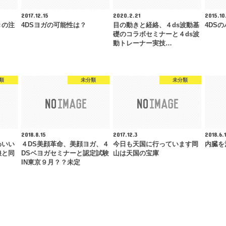
2017.12.15
2020.2.21
2015.10
きの注
4DSヨガの可能性は？
目の動きと経絡、４ds波動基
4DS
礎のコラボセミナーと４ds波
動トレーナー実技…
類
未分類
未分類
2018.8.15
2017.12.3
2018.6.
わいい
４DS美顔革命、美顔ヨガ、４
今日も天国に行っています岡
内臓を
娘と同
DSベヨガセミナーと認定試験
山は天国の宝庫
IN東京９月？？未定