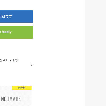
はてブ
feedly
る４DSヨガ
未分類