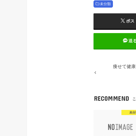
未分類
ポス
送
痩せて健康
RECOMMEND
こ
未分