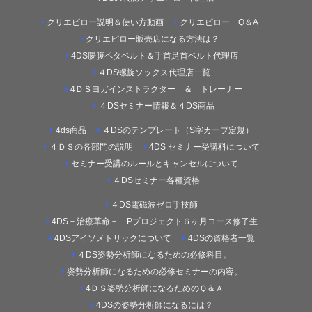
クリエピロー説明＆使い方動画
クリエピロー Q＆A
クリエピロー販売店になる方法は？
4DS腸腹ペタベルト＆手首足首ベルト代理店
４DS螺旋ソックス代理店一覧
4ＤＳヨガインストラクター ＆ トレーナー
４DSセミナー情報＆４DS商品
4ds商品
４DSのテンプレート（S字カーブ定規）
４ＤＳの各部門の説明
4DS セミナー受講料について
セミナー受講のルールとキャンセルについて
４DSセミナー各種資格
４DS電磁波ゼロ手技師
4DS－治療革命－ Pプロジェクト６ヶ月コース修了生
4DSアイソメトリックについて
4DSの資格者一覧
４DS姿勢分析師になるための必修科目。
姿勢分析師になるための必修セミナーの内容。
4ＤＳ姿勢分析師になるためのＱ＆Ａ
4DSの姿勢分析師になるには？