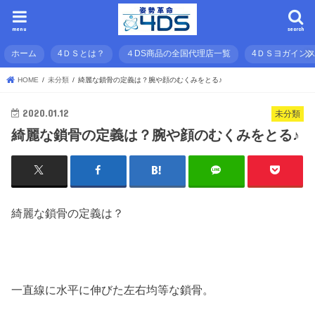
menu
search
ホーム
4ＤＳとは？
４DS商品の全国代理店一覧
4ＤＳヨガイン
HOME
未分類
綺麗な鎖骨の定義は？腕や顔のむくみをとる♪
2020.01.12
未分類
綺麗な鎖骨の定義は？腕や顔のむくみをとる♪
綺麗な鎖骨の定義は？
一直線に水平に伸びた左右均等な鎖骨。