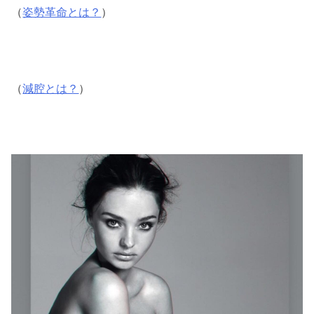
（
姿勢革命とは？
）
（
減腔とは？
）