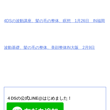
4DSの波動講座、髪の毛の整体、瞑想 1月26日 IN福岡
波動基礎、髪の毛の整体、美顔整体IN大阪 2月9日
■４DS新着情報
４DSの公式LINE@はじめました！