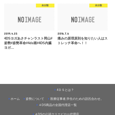
未分類
未分類
2019.4.25
2016.7.6
4DSヨガあさチャンラスト岡山#
痛みの原理原則を知りたい人はス
姿勢#姿勢革命#4ds堀#4DS内臓
トレッチ革命へ！！
ヨガ…
4ＤＳとは？
ホーム
姿勢について
医療従事者,学生のための語呂合わせ。
４DS商品の全国代理店一覧
４DSの公認クリエピロー代理店