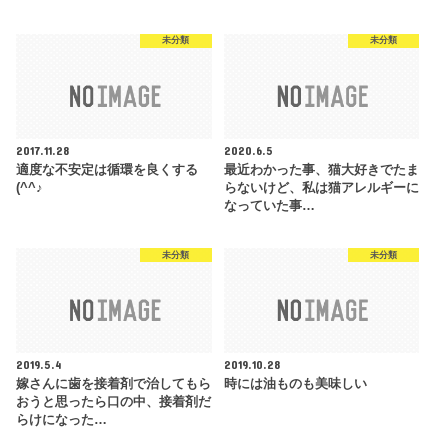
未分類
未分類
2017.11.28
2020.6.5
適度な不安定は循環を良くする
最近わかった事、猫大好きでたま
(^^♪
らないけど、私は猫アレルギーに
なっていた事…
未分類
未分類
2019.5.4
2019.10.28
嫁さんに歯を接着剤で治してもら
時には油ものも美味しい
おうと思ったら口の中、接着剤だ
らけになった…