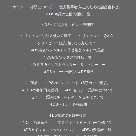
ホーム
姿勢について
医療従事者,学生のための語呂合わせ。
４DS商品の全国代理店一覧
４DSの公認クリエピロー代理店
クリエピロー説明＆使い方動画
クリエピロー Q＆A
クリエピロー販売店になる方法は？
4DS腸腹ペタベルト＆手首足首ベルト代理店
４DS螺旋ソックス代理店一覧
4ＤＳヨガインストラクター ＆ トレーナー
４DSセミナー情報＆４DS商品
4ds商品
４DSのテンプレート（S字カーブ定規）
４ＤＳの各部門の説明
4DS セミナー受講料について
セミナー受講のルールとキャンセルについて
４DSセミナー各種資格
４DS電磁波ゼロ手技師
4DS－治療革命－ Pプロジェクト６ヶ月コース修了生
4DSアイソメトリックについて
4DSの資格者一覧