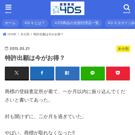
menu
search
ホーム
4ＤＳとは？
４DS商品の全国代理店一覧
4ＤＳヨガイン
HOME
未分類
特許出願は今がお得？
2015.05.21
未分類
特許出願は今がお得？
商標の登録査定所が着て、一か月以内に振り込んでくだ
さいと書いてあった。
封も開けずに、二か月を過ぎていた。
やばい、商標が取れなくなった!!