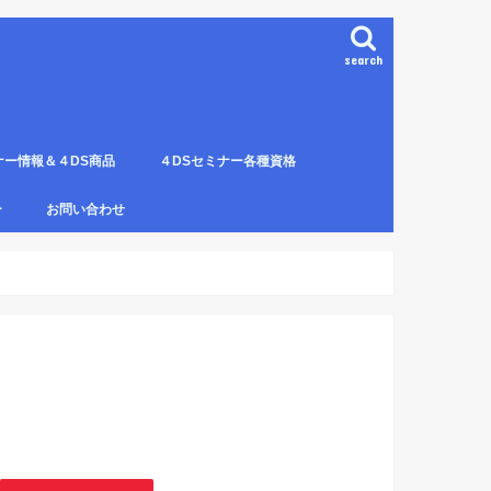
search
ナー情報＆４DS商品
４DSセミナー各種資格
ンプレート（S字カーブ定
部門の説明
ナー受講料について
講のルールとキャンセルに
４DS電磁波ゼロ手技師
4DS－治療革命－ Pプロジェクト６ヶ
4DSアイソメトリックについて
4DSの資格者一覧
４DS姿勢分析師になるための必修科
姿勢分析師になるための必修セミナー
4ＤＳ姿勢分析師になるためのＱ＆Ａ
4DSの姿勢分析師になるには？
SECの登録者
4DS姿勢分
４DSイン
4DS プラ
ー
お問い合わせ
月コース修了生
目。
の内容。
波動遠隔整体の申し込み方法