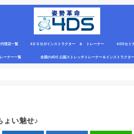
国代理店一覧
4ＤＳヨガインストラクター ＆ トレーナー
４DSセミ
。
エピロー代理店
ルト＆手首足首ベルト
ス代理店一覧
クリエピロー説明＆使い方動画
クリエピロー Q＆A
クリエピロー販売店になる方法は？
4ds商品
４DSのテ
４ＤＳの各
4DS セミ
セミナー受
グトレーナー一覧
全国の4DS 公認ストレッチトレーナー＆インストラクタ
規）
ついて
４DSストレッチ instructor とは？
ちょい魅せ♪