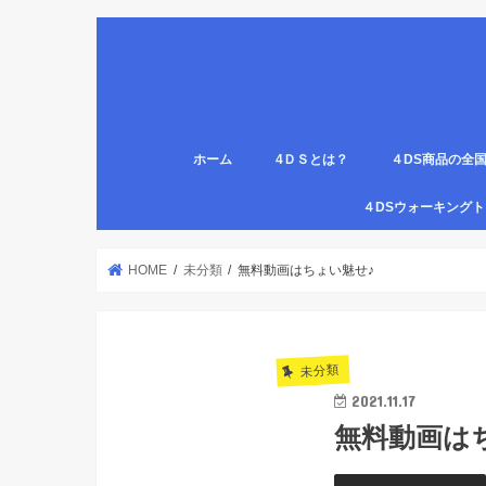
ホーム
4ＤＳとは？
４DS商品の全
姿勢について
医療従事者,学生のための語呂合わせ
４DSの公認クリ
4DS腸腹ペタベ
４DS螺旋ソック
４DSウォーキン
代理店
HOME
未分類
無料動画はちょい魅せ♪
未分類
2021.11.17
無料動画は