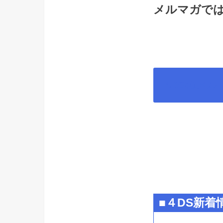
メルマガでは
4DSのメル
■４DS新着