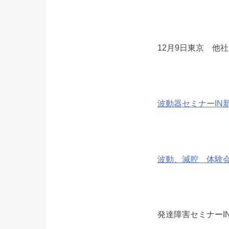
12月9日東京 他
波動器セミナーIN新
波動、減腔 体験会
発達障害セミナーIN