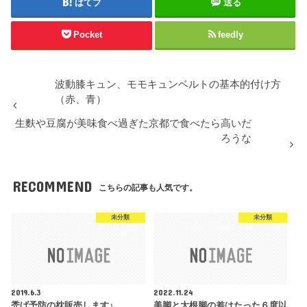
はてブ
送る
Pocket
feedly
波動膝キュン、モモキュンベルトの基本的付け方
（赤、青）
生麩や豆腐が美味食べ過ぎた京都で食べたら高いだ
ろうな
RECOMMEND
こちらの記事も人気です。
未分類
未分類
2019.6.3
2022.11.24
禿げ予防の枕販売します♪
美脚と大根脚の差はたった６度以