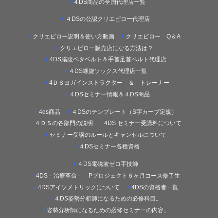
４DS商品の全国代理店一覧
４DSの公認クリエピロー代理店
クリエピロー説明＆使い方動画
クリエピロー Q＆A
クリエピロー販売店になる方法は？
4DS腸腹ペタベルト＆手首足首ベルト代理店
４DS螺旋ソックス代理店一覧
4ＤＳヨガインストラクター ＆ トレーナー
４DSセミナー情報＆４DS商品
4ds商品
４DSのテンプレート（S字カーブ定規）
４ＤＳの各部門の説明
4DS セミナー受講料について
セミナー受講のルールとキャンセルについて
４DSセミナー各種資格
４DS電磁波ゼロ手技師
4DS－治療革命－ Pプロジェクト６ヶ月コース修了生
4DSアイソメトリックについて
4DSの資格者一覧
４DS姿勢分析師になるための必修科目。
姿勢分析師になるための必修セミナーの内容。