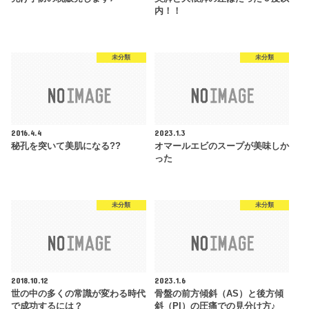
内！！
未分類
未分類
2016.4.4
2023.1.3
秘孔を突いて美肌になる??
オマールエビのスープが美味しか
った
未分類
未分類
2018.10.12
2023.1.6
世の中の多くの常識が変わる時代
骨盤の前方傾斜（AS）と後方傾
で成功するには？
斜（PI）の圧痛での見分け方♪