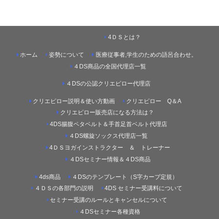
4ＤＳとは？
ホーム
姿勢について
医療従事者,学生のための語呂合わせ。
４DS商品の全国代理店一覧
４DSの公認クリエピロー代理店
クリエピロー説明＆使い方動画
クリエピロー Q＆A
クリエピロー販売店になる方法は？
4DS腸腹ペタベルト＆手首足首ベルト代理店
４DS螺旋ソックス代理店一覧
4ＤＳヨガインストラクター ＆ トレーナー
４DSセミナー情報＆４DS商品
4ds商品
４DSのテンプレート（S字カーブ定規）
４ＤＳの各部門の説明
4DS セミナー受講料について
セミナー受講のルールとキャンセルについて
４DSセミナー各種資格