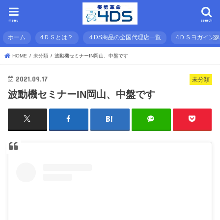
menu
search
ホーム
4ＤＳとは？
４DS商品の全国代理店一覧
4ＤＳヨガイン
HOME
未分類
波動機セミナーIN岡山、中盤です
2021.09.17
未分類
波動機セミナーIN岡山、中盤です