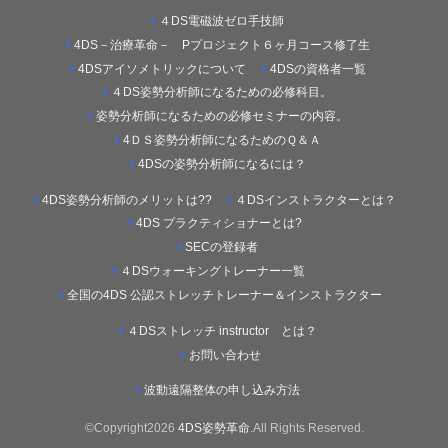
４DS電磁波ゼロ手技師
4DS－治療革命－ Pプロジェクト６ヶ月コース修了生
4DSアイソメトリックについて
4DSの資格者一覧
４DS姿勢分析師になるための必修科目。
姿勢分析師になるための必修セミナーの内容。
4ＤＳ姿勢分析師になるためのＱ＆Ａ
4DSの姿勢分析師になるには？
4DS姿勢分析師のメリットは??
４DSインストラクターとは？
4DS プラクティショナーとは?
SECの登録者
４DSウォーキングトレーナー一覧
全国の4DS 公認ストレッチトレーナー＆インストラクター
４DSストレッチ instructor とは？
お問い合わせ
波動遠隔整体の申し込み方法
©Copyright2026
4DS姿勢革命
.All Rights Reserved.