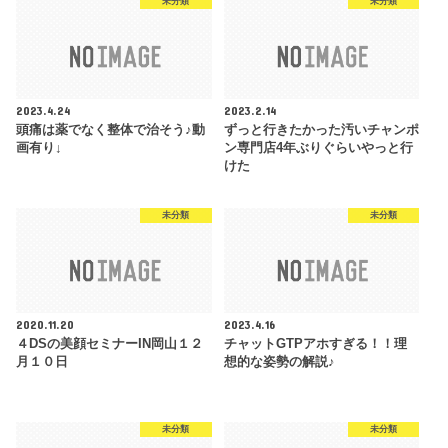
未分類
未分類
2023.4.24
2023.2.14
頭痛は薬でなく整体で治そう♪動
ずっと行きたかった汚いチャンポ
画有り↓
ン専門店4年ぶりぐらいやっと行
けた
未分類
未分類
2020.11.20
2023.4.16
４DSの美顔セミナーIN岡山１２
チャットGTPアホすぎる！！理
月１０日
想的な姿勢の解説♪
未分類
未分類