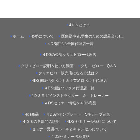
4ＤＳとは？
ホーム
姿勢について
医療従事者,学生のための語呂合わせ。
４DS商品の全国代理店一覧
４DSの公認クリエピロー代理店
クリエピロー説明＆使い方動画
クリエピロー Q＆A
クリエピロー販売店になる方法は？
4DS腸腹ペタベルト＆手首足首ベルト代理店
４DS螺旋ソックス代理店一覧
4ＤＳヨガインストラクター ＆ トレーナー
４DSセミナー情報＆４DS商品
4ds商品
４DSのテンプレート（S字カーブ定規）
４ＤＳの各部門の説明
4DS セミナー受講料について
セミナー受講のルールとキャンセルについて
４DSセミナー各種資格