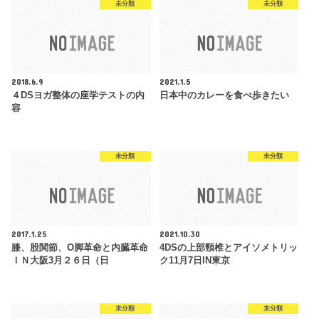
未分類
未分類
2018.6.9
2021.1.5
４DSヨガ整体の座学テストの内
日本中のカレーを食べ歩きたい
容
未分類
未分類
2017.1.25
2021.10.30
膝、股関節、O脚革命と内臓革命
4DSの上部頸椎とアイソメトリッ
ＩＮ大阪3月２６日（日
ク11月7日IN東京
未分類
未分類