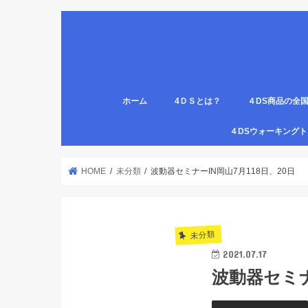
ホーム
4ＤＳとは？
４DS商品の全
姿勢について
医療従事者,学生のための語呂合わせ
４DSの公認クリ
4DS腸腹ペタベ
４DS螺旋ソック
４DSウォーキン
代理店
HOME
未分類
波動器セミナーIN岡山7月118日、20日
未分類
2021.07.17
波動器セミナ