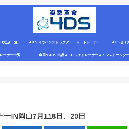
国代理店一覧
4ＤＳヨガインストラクター ＆ トレーナー
４DSセミ
。
エピロー代理店
ルト＆手首足首ベルト
ス代理店一覧
クリエピロー説明＆使い方動画
クリエピロー Q＆A
クリエピロー販売店になる方法は？
4ds商品
４DSのテ
４ＤＳの各
4DS セミ
セミナー受
グトレーナー一覧
全国の4DS 公認ストレッチトレーナー＆インストラクタ
規）
ついて
４DSストレッチ instructor とは？
ーIN岡山7月118日、20日