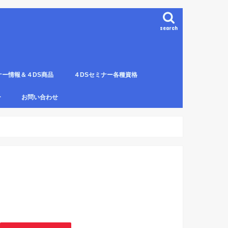
search
ナー情報＆４DS商品
４DSセミナー各種資格
ンプレート（S字カーブ定
部門の説明
ナー受講料について
講のルールとキャンセルに
４DS電磁波ゼロ手技師
4DS－治療革命－ Pプロジェクト６ヶ
4DSアイソメトリックについて
4DSの資格者一覧
４DS姿勢分析師になるための必修科
姿勢分析師になるための必修セミナー
4ＤＳ姿勢分析師になるためのＱ＆Ａ
4DSの姿勢分析師になるには？
SECの登録者
4DS姿勢分
４DSイン
4DS プラ
ー
お問い合わせ
月コース修了生
目。
の内容。
波動遠隔整体の申し込み方法