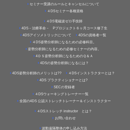
セミナー受講のルールとキャンセルについて
４DSセミナー各種資格
４DS電磁波ゼロ手技師
4DS－治療革命－ Pプロジェクト６ヶ月コース修了生
4DSアイソメトリックについて
4DSの資格者一覧
４DS姿勢分析師になるための必修科目。
姿勢分析師になるための必修セミナーの内容。
4ＤＳ姿勢分析師になるためのＱ＆Ａ
4DSの姿勢分析師になるには？
4DS姿勢分析師のメリットは??
４DSインストラクターとは？
4DS プラクティショナーとは?
SECの登録者
４DSウォーキングトレーナー一覧
全国の4DS 公認ストレッチトレーナー＆インストラクター
４DSストレッチ instructor とは？
お問い合わせ
波動遠隔整体の申し込み方法