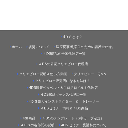
4ＤＳとは？
ホーム
姿勢について
医療従事者,学生のための語呂合わせ。
４DS商品の全国代理店一覧
４DSの公認クリエピロー代理店
クリエピロー説明＆使い方動画
クリエピロー Q＆A
クリエピロー販売店になる方法は？
4DS腸腹ペタベルト＆手首足首ベルト代理店
４DS螺旋ソックス代理店一覧
4ＤＳヨガインストラクター ＆ トレーナー
４DSセミナー情報＆４DS商品
4ds商品
４DSのテンプレート（S字カーブ定規）
４ＤＳの各部門の説明
4DS セミナー受講料について