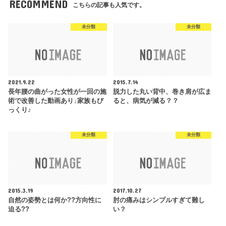
RECOMMEND
こちらの記事も人気です。
未分類
未分類
2021.9.22
2015.7.14
長年腰の曲がった女性が一回の施
脱力した丸い背中、巻き肩が広ま
術で改善した動画あり↓家族もび
ると、病気が減る？？
っくり♪
未分類
未分類
2015.3.19
2017.10.27
自然の姿勢とは何か??方向性に
肘の痛みはシンプルすぎて難し
迫る??
い？