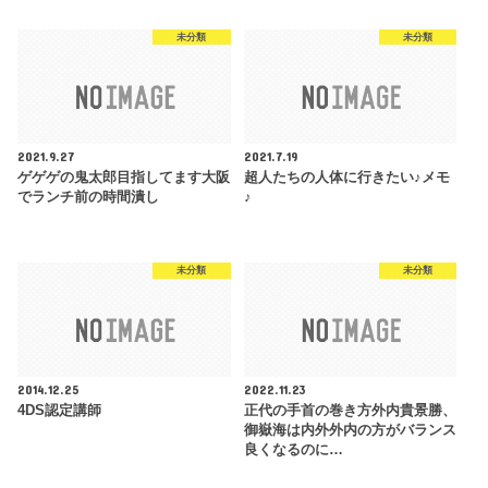
未分類
未分類
2021.9.27
2021.7.19
ゲゲゲの鬼太郎目指してます大阪
超人たちの人体に行きたい♪メモ
でランチ前の時間潰し
♪
未分類
未分類
2014.12.25
2022.11.23
4DS認定講師
正代の手首の巻き方外内貴景勝、
御嶽海は内外外内の方がバランス
良くなるのに…