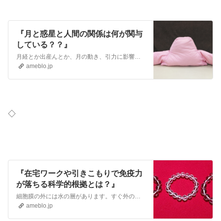
『月と惑星と人間の関係は何が関与
している？？』
月経とか出産んとか、月の動き、引力に影響されています。 また海の、潮の満ち引きも起こしています♪ 人体の何が影響されているか？ 今まで考えたことがなかったです…
ameblo.jp
◇
『在宅ワークや引きこもりで免疫力
が落ちる科学的根拠とは？』
細胞膜の外には水の層があります。すぐ外の層はジェル状のマイナス電荷の水があります。ez water と言います。 その外側にはプラスの電荷の水の層があります…
ameblo.jp