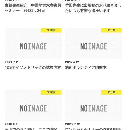
古賀先生紹介 中国地方水害復興
竹田先生に出版祝のお花頂きまし
セミナー 9月23，24日
たいつも有難う御座います
未分類
未分類
2021.7.2
2016.4.21
4DSアイソメトリックの試験内容
施術ボランティアIN熊本
未分類
未分類
2018.8.6
2023.7.12
岡山でのラム肉は、ここで満足、
ワンちゃんセミナーのZOOM説明