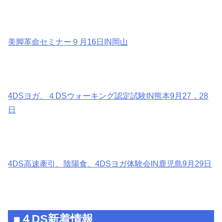
美脚革命セミナー９月16日IN岡山
4DSヨガ、４DSウォーキング認定試験IN熊本9月27，28
日
4DS高速牽引、陰陽食、4DSヨガ体験会IN鹿児島9月29日
■４DS新着情報