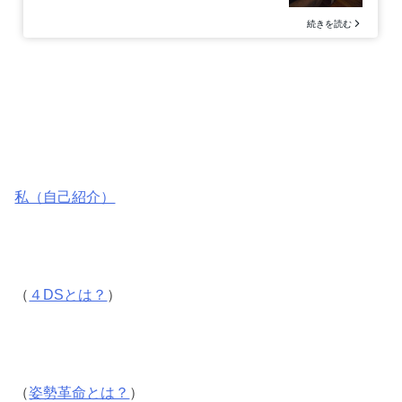
私（自己紹介）
（
４DSとは？
）
（
姿勢革命とは？
）