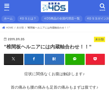
menu
search
ホーム
4ＤＳとは？
４DS商品の全国代理店一覧
4ＤＳヨガイン
HOME
未分類
”椎間板ヘルニアには内蔵軸合わせ！！”
2019.09.05
未分類
”椎間板ヘルニアには内蔵軸合わせ！！”
症状に関係なくお腹は触診します♪
首の痛みも腰の痛みも足首の痛みもまずは腹です♪