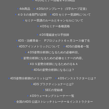
４DSセミナー情報＆４DS商品
4ds商品
４DSのテンプレート（S字カーブ定規）
４ＤＳの各部門の説明
4DS セミナー受講料について
セミナー受講のルールとキャンセルについて
４DSセミナー各種資格
４DS電磁波ゼロ手技師
4DS－治療革命－ Pプロジェクト６ヶ月コース修了生
4DSアイソメトリックについて
4DSの資格者一覧
４DS姿勢分析師になるための必修科目。
姿勢分析師になるための必修セミナーの内容。
4ＤＳ姿勢分析師になるためのＱ＆Ａ
4DSの姿勢分析師になるには？
4DS姿勢分析師のメリットは??
４DSインストラクターとは？
4DS プラクティショナーとは?
SECの登録者
４DSウォーキングトレーナー一覧
全国の4DS 公認ストレッチトレーナー＆インストラクター