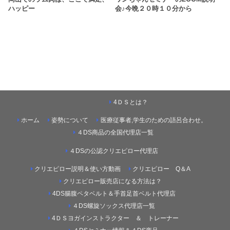
ハッピー
会♪今晩２０時１０分から
4ＤＳとは？
ホーム
姿勢について
医療従事者,学生のための語呂合わせ。
４DS商品の全国代理店一覧
４DSの公認クリエピロー代理店
クリエピロー説明＆使い方動画
クリエピロー Q＆A
クリエピロー販売店になる方法は？
4DS腸腹ペタベルト＆手首足首ベルト代理店
４DS螺旋ソックス代理店一覧
4ＤＳヨガインストラクター ＆ トレーナー