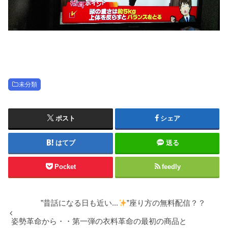
未分類
ポスト
シェア
はてブ
送る
Pocket
feedly
”昔話になる日も近い...
”座り方の無料配信？？
姿勢革命から・・第一弾の衣料革命の最初の商品と