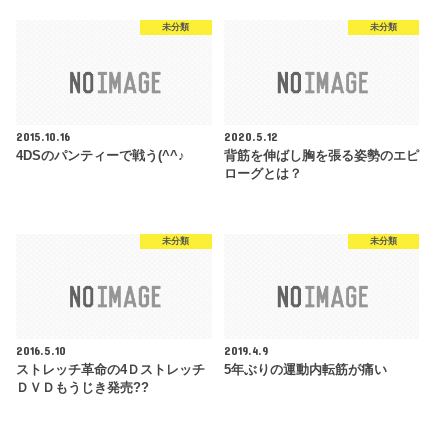
未分類
未分類
2015.10.16
2020.5.12
4DSのパンティーで戦う(^^♪
背筋を伸ばし胸を張る姿勢のエピ
ローグとは？
未分類
未分類
2016.5.10
2019.4.9
ストレッチ革命の4Ｄストレッチ
5年ぶりの運動内転筋が痛い
ＤＶＤもうじき発売??