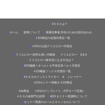
4ＤＳとは？
ホーム
姿勢について
医療従事者,学生のための語呂合わせ。
４DS商品の全国代理店一覧
４DSの公認クリエピロー代理店
クリエピロー説明＆使い方動画
クリエピロー Q＆A
クリエピロー販売店になる方法は？
4DS腸腹ペタベルト＆手首足首ベルト代理店
４DS螺旋ソックス代理店一覧
4ＤＳヨガインストラクター ＆ トレーナー
４DSセミナー情報＆４DS商品
4ds商品
４DSのテンプレート（S字カーブ定規）
４ＤＳの各部門の説明
4DS セミナー受講料について
セミナー受講のルールとキャンセルについて