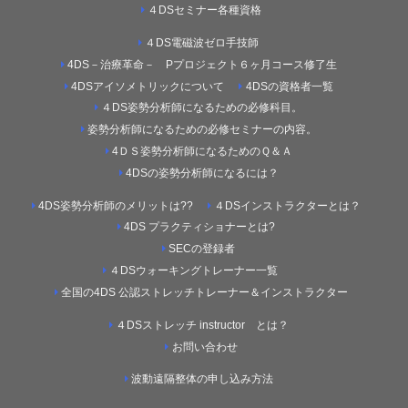
４DSセミナー各種資格
４DS電磁波ゼロ手技師
4DS－治療革命－ Pプロジェクト６ヶ月コース修了生
4DSアイソメトリックについて
4DSの資格者一覧
４DS姿勢分析師になるための必修科目。
姿勢分析師になるための必修セミナーの内容。
4ＤＳ姿勢分析師になるためのＱ＆Ａ
4DSの姿勢分析師になるには？
4DS姿勢分析師のメリットは??
４DSインストラクターとは？
4DS プラクティショナーとは?
SECの登録者
４DSウォーキングトレーナー一覧
全国の4DS 公認ストレッチトレーナー＆インストラクター
４DSストレッチ instructor とは？
お問い合わせ
波動遠隔整体の申し込み方法