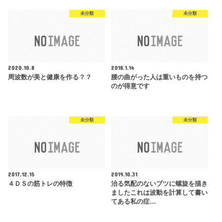
未分類
未分類
2020.10.8
2018.1.14
周波数が美と健康を作る？？
腰の曲がった人は重いものを持つ
のが得意です
未分類
未分類
2017.12.15
2019.10.31
４ＤＳの筋トレの特徴
治る気配のないブツに螺旋を描き
ましたこれは波動を計算して書い
てある私の症…