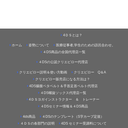
4ＤＳとは？
ホーム
姿勢について
医療従事者,学生のための語呂合わせ。
４DS商品の全国代理店一覧
４DSの公認クリエピロー代理店
クリエピロー説明＆使い方動画
クリエピロー Q＆A
クリエピロー販売店になる方法は？
4DS腸腹ペタベルト＆手首足首ベルト代理店
４DS螺旋ソックス代理店一覧
4ＤＳヨガインストラクター ＆ トレーナー
４DSセミナー情報＆４DS商品
4ds商品
４DSのテンプレート（S字カーブ定規）
４ＤＳの各部門の説明
4DS セミナー受講料について