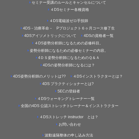
セミナー受講のルールとキャンセルについて
４DSセミナー各種資格
４DS電磁波ゼロ手技師
4DS－治療革命－ Pプロジェクト６ヶ月コース修了生
4DSアイソメトリックについて
4DSの資格者一覧
４DS姿勢分析師になるための必修科目。
姿勢分析師になるための必修セミナーの内容。
4ＤＳ姿勢分析師になるためのＱ＆Ａ
4DSの姿勢分析師になるには？
4DS姿勢分析師のメリットは??
４DSインストラクターとは？
4DS プラクティショナーとは?
SECの登録者
４DSウォーキングトレーナー一覧
全国の4DS 公認ストレッチトレーナー＆インストラクター
４DSストレッチ instructor とは？
お問い合わせ
波動遠隔整体の申し込み方法