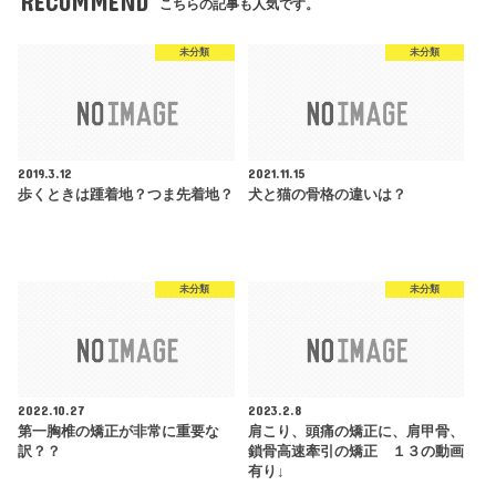
RECOMMEND
こちらの記事も人気です。
未分類
未分類
2019.3.12
2021.11.15
歩くときは踵着地？つま先着地？
犬と猫の骨格の違いは？
未分類
未分類
2022.10.27
2023.2.8
第一胸椎の矯正が非常に重要な
肩こり、頭痛の矯正に、肩甲骨、
訳？？
鎖骨高速牽引の矯正 １３の動画
有り↓