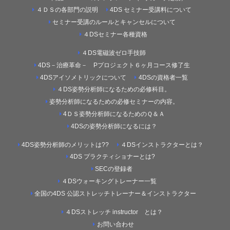
４ＤＳの各部門の説明
4DS セミナー受講料について
セミナー受講のルールとキャンセルについて
４DSセミナー各種資格
４DS電磁波ゼロ手技師
4DS－治療革命－ Pプロジェクト６ヶ月コース修了生
4DSアイソメトリックについて
4DSの資格者一覧
４DS姿勢分析師になるための必修科目。
姿勢分析師になるための必修セミナーの内容。
4ＤＳ姿勢分析師になるためのＱ＆Ａ
4DSの姿勢分析師になるには？
4DS姿勢分析師のメリットは??
４DSインストラクターとは？
4DS プラクティショナーとは?
SECの登録者
４DSウォーキングトレーナー一覧
全国の4DS 公認ストレッチトレーナー＆インストラクター
４DSストレッチ instructor とは？
お問い合わせ