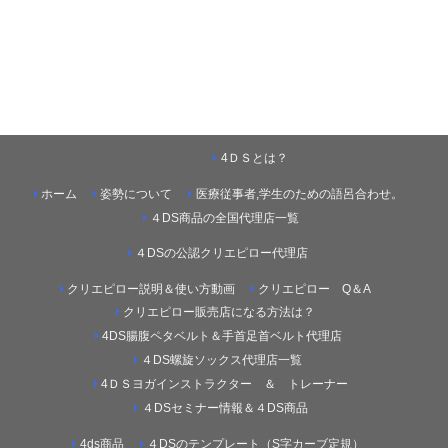
4ＤＳとは？
ホーム
姿勢について
医療従事者,学生のための語呂合わせ。
４DS商品の全国代理店一覧
４DSの公認クリエピロー代理店
クリエピロー説明＆使い方動画
クリエピロー Q＆A
クリエピロー販売店になる方法は？
4DS腸腹ペタベルト＆手首足首ベルト代理店
４DS螺旋ソックス代理店一覧
4ＤＳヨガインストラクター ＆ トレーナー
４DSセミナー情報＆４DS商品
4ds商品
４DSのテンプレート（S字カーブ定規）