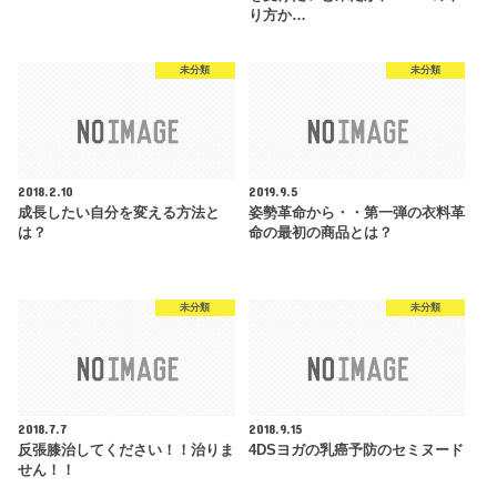
り方か…
未分類
未分類
2018.2.10
2019.9.5
成長したい自分を変える方法と
姿勢革命から・・第一弾の衣料革
は？
命の最初の商品とは？
未分類
未分類
2018.7.7
2018.9.15
反張膝治してください！！治りま
4DSヨガの乳癌予防のセミヌード
せん！！