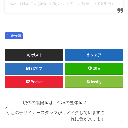
Kazuo Horiさん(@horik75)がシェアした投稿
–
2019年Mar月4日pm8時42分PST
未分類
ポスト
シェア
はてブ
送る
Pocket
feedly
現代の陰陽師は、4DSの整体師？
うちのデザイナースタッフがリメイクしていますこ
れに色が入ります