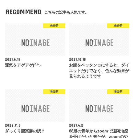
RECOMMEND
こちらの記事も人気です。
未分類
未分類
2021.6.15
2021.10.18
運気をアゲアゲ(^^♪
お腹をペッタンコにすると、ダイ
エットだけでなく、色んな効果が
見られるようです
未分類
未分類
2022.11.8
2021.4.2
ぎっくり腰楽勝の訳？
88歳の青年からzoomで遠隔治療
を受けたいと来たが、zoomのや