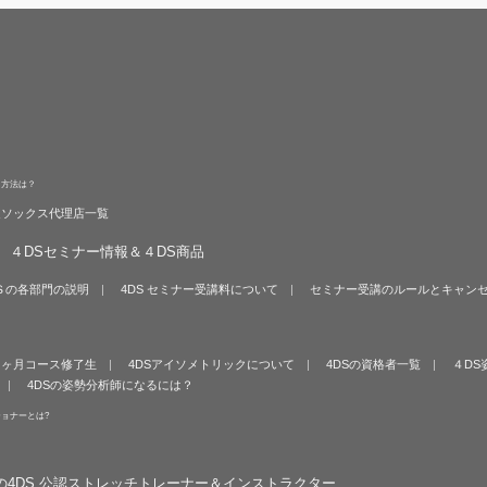
る方法は？
旋ソックス代理店一覧
４DSセミナー情報＆４DS商品
Ｓの各部門の説明
4DS セミナー受講料について
セミナー受講のルールとキャン
６ヶ月コース修了生
4DSアイソメトリックについて
4DSの資格者一覧
４DS
4DSの姿勢分析師になるには？
ショナーとは?
の4DS 公認ストレッチトレーナー＆インストラクター