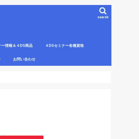
search
ナー情報＆４DS商品
４DSセミナー各種資格
ンプレート（S字カーブ定
部門の説明
ナー受講料について
講のルールとキャンセルに
４DS電磁波ゼロ手技師
4DS－治療革命－ Pプロジェクト６ヶ
4DSアイソメトリックについて
4DSの資格者一覧
４DS姿勢分析師になるための必修科
姿勢分析師になるための必修セミナー
4ＤＳ姿勢分析師になるためのＱ＆Ａ
4DSの姿勢分析師になるには？
SECの登録者
4DS姿勢分
４DSイン
4DS プラ
ー
お問い合わせ
月コース修了生
目。
の内容。
波動遠隔整体の申し込み方法