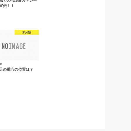
籍での4DSヨガトレー
宣伝！！
未分類
18
足の重心の位置は？