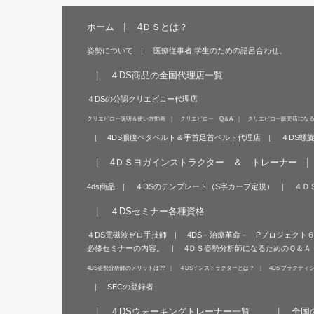
ホーム
4ＤＳとは？
姿勢について
医療従事者,学生のための語呂合わせ。
４DS商品の全国代理店一覧
４DSの公認クリエピロー代理店
クリエピロー説明＆使い方動画
クリエピロー Q＆A
クリエピロー販売店にな
4DS腸腹ペタベルト＆手首足首ベルト代理店
４DS螺
4ＤＳヨガインストラクター ＆ トレーナー
4ds商品
４DSのテンプレート（S字カーブ定規）
４Ｄ
４DSセミナー各種資格
４DS電磁波ゼロ手技師
4DS－治療革命－ Pプロジェクト
必修セミナーの内容。
4ＤＳ姿勢分析師になるためのＱ＆Ａ
4DS姿勢分析師のメリットは??
４DSインストラクターとは？
4DS プラクティ
SECの登録者
４DSウォーキングトレーナー一覧
全国