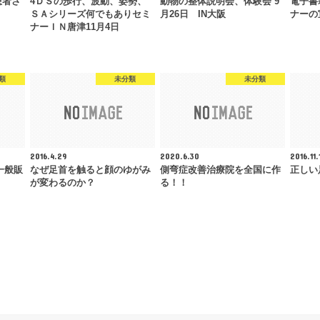
患者さ
4ＤＳの歩行、波動、姿勢、
動物の整体説明会、体験会 9
電子書
ＳＡシリーズ何でもありセミ
月26日 IN大阪
ナーの
ナーＩＮ唐津11月4日
類
未分類
未分類
2016.4.29
2020.6.30
2016.11.
一般販
なぜ足首を触ると顔のゆがみ
側弯症改善治療院を全国に作
正しい
が変わるのか？
る！！