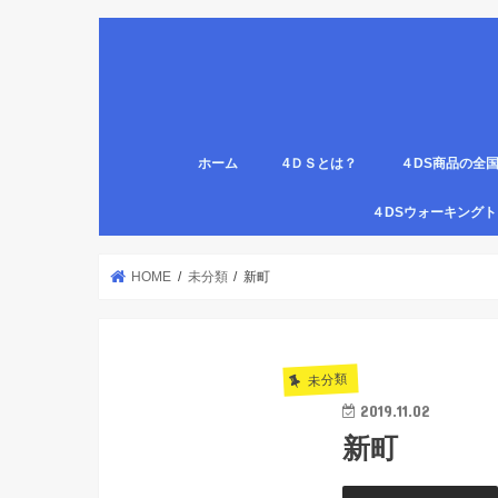
ホーム
4ＤＳとは？
４DS商品の全
姿勢について
医療従事者,学生のための語呂合わせ
４DSの公認クリ
4DS腸腹ペタベ
４DS螺旋ソック
４DSウォーキン
代理店
HOME
未分類
新町
未分類
2019.11.02
新町