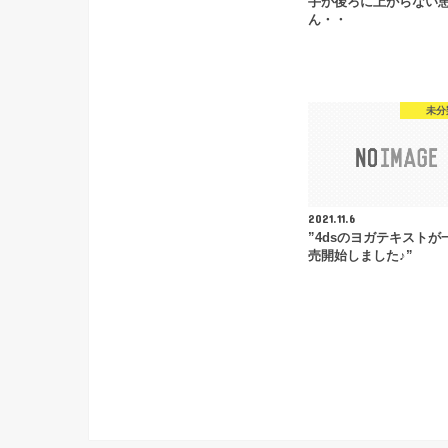
手が後ろに上がらない
ん・・
未分
2021.11.6
”4dsのヨガテキストが
売開始しました♪”