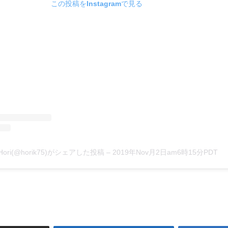
この投稿をInstagramで見る
 Hori(@horik75)がシェアした投稿
–
2019年Nov月2日am6時15分PDT