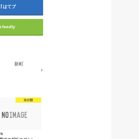
はてブ
feedly
新町
未分類
26