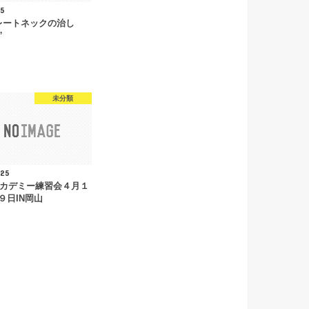
15
レートネックの治し
”
未分類
.25
アカデミー練習会４月１
９日IN岡山