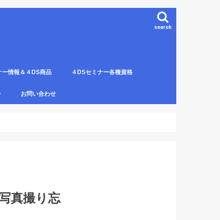
search
ナー情報＆４DS商品
４DSセミナー各種資格
ンプレート（S字カーブ定
部門の説明
ナー受講料について
講のルールとキャンセルに
４DS電磁波ゼロ手技師
4DS－治療革命－ Pプロジェクト６ヶ
4DSアイソメトリックについて
4DSの資格者一覧
４DS姿勢分析師になるための必修科
姿勢分析師になるための必修セミナー
4ＤＳ姿勢分析師になるためのＱ＆Ａ
4DSの姿勢分析師になるには？
SECの登録者
4DS姿勢分
４DSイン
4DS プラ
ー
お問い合わせ
月コース修了生
目。
の内容。
波動遠隔整体の申し込み方法
写真撮り忘