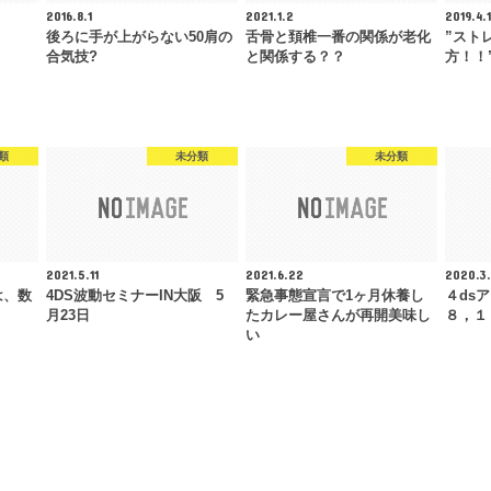
2016.8.1
2021.1.2
2019.4.
後ろに手が上がらない50肩の
舌骨と頚椎一番の関係が老化
”スト
合気技?
と関係する？？
方！！
類
未分類
未分類
2021.5.11
2021.6.22
2020.3
は、数
4DS波動セミナーIN大阪 5
緊急事態宣言で1ヶ月休養し
４ds
月23日
たカレー屋さんが再開美味し
８，１
い