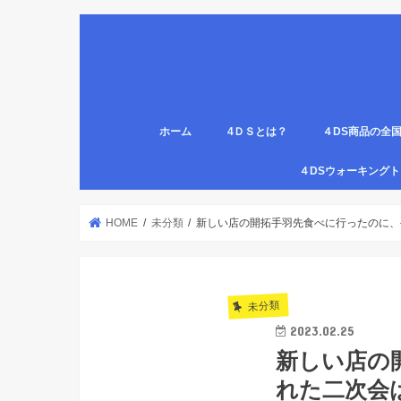
ホーム
4ＤＳとは？
４DS商品の全
姿勢について
医療従事者,学生のための語呂合わせ
４DSの公認クリ
4DS腸腹ペタベ
４DS螺旋ソック
４DSウォーキン
代理店
HOME
未分類
新しい店の開拓手羽先食べに行ったのに、
未分類
2023.02.25
新しい店の
れた二次会