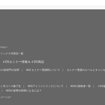
る方法は？
旋ソックス代理店一覧
４DSセミナー情報＆４DS商品
Ｓの各部門の説明
4DS セミナー受講料について
セミナー受講のルールとキャン
６ヶ月コース修了生
4DSアイソメトリックについて
4DSの資格者一覧
４DS
4DSの姿勢分析師になるには？
ショナーとは?