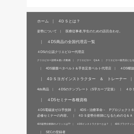
ホーム
4ＤＳとは？
姿勢について
医療従事者,学生のための語呂合わせ。
４DS商品の全国代理店一覧
４DSの公認クリエピロー代理店
クリエピロー説明＆使い方動画
クリエピロー Q＆A
クリエピロー販売店にな
4DS腸腹ペタベルト＆手首足首ベルト代理店
４DS螺
4ＤＳヨガインストラクター ＆ トレーナー
4ds商品
４DSのテンプレート（S字カーブ定規）
４Ｄ
４DSセミナー各種資格
４DS電磁波ゼロ手技師
4DS－治療革命－ Pプロジェクト
必修セミナーの内容。
4ＤＳ姿勢分析師になるためのＱ＆Ａ
4DS姿勢分析師のメリットは??
４DSインストラクターとは？
4DS プラクティ
SECの登録者