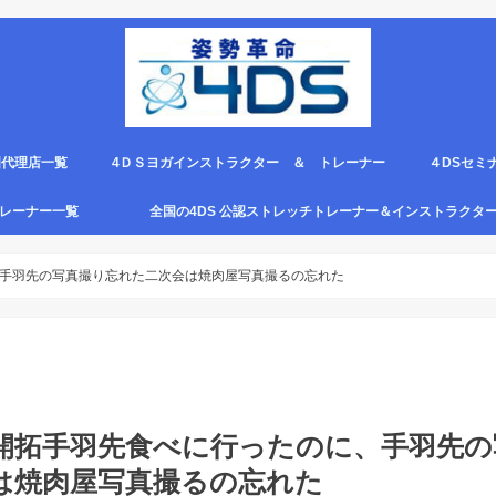
国代理店一覧
4ＤＳヨガインストラクター ＆ トレーナー
４DSセミ
。
エピロー代理店
ルト＆手首足首ベルト
ス代理店一覧
クリエピロー説明＆使い方動画
クリエピロー Q＆A
クリエピロー販売店になる方法は？
4ds商品
４DSのテ
４ＤＳの各
4DS セミ
セミナー受
グトレーナー一覧
全国の4DS 公認ストレッチトレーナー＆インストラクタ
規）
ついて
４DSストレッチ instructor とは？
手羽先の写真撮り忘れた二次会は焼肉屋写真撮るの忘れた
開拓手羽先食べに行ったのに、手羽先の
は焼肉屋写真撮るの忘れた