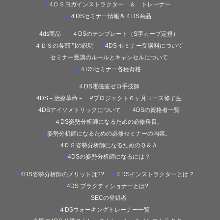
4ＤＳヨガインストラクター ＆ トレーナー
４DSセミナー情報＆４DS商品
4ds商品
４DSのテンプレート（S字カーブ定規）
４ＤＳの各部門の説明
4DS セミナー受講料について
セミナー受講のルールとキャンセルについて
４DSセミナー各種資格
４DS電磁波ゼロ手技師
4DS－治療革命－ Pプロジェクト６ヶ月コース修了生
4DSアイソメトリックについて
4DSの資格者一覧
４DS姿勢分析師になるための必修科目。
姿勢分析師になるための必修セミナーの内容。
4ＤＳ姿勢分析師になるためのＱ＆Ａ
4DSの姿勢分析師になるには？
4DS姿勢分析師のメリットは??
４DSインストラクターとは？
4DS プラクティショナーとは?
SECの登録者
４DSウォーキングトレーナー一覧