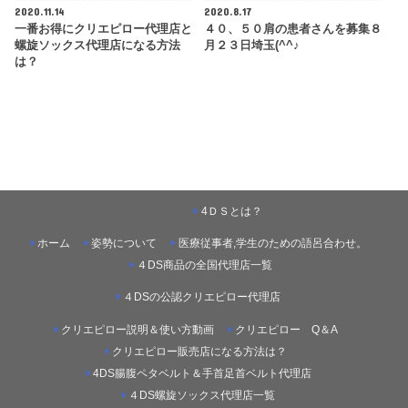
2020.11.14
2020.8.17
一番お得にクリエピロー代理店と
４０、５０肩の患者さんを募集８
螺旋ソックス代理店になる方法
月２３日埼玉(^^♪
は？
4ＤＳとは？
ホーム
姿勢について
医療従事者,学生のための語呂合わせ。
４DS商品の全国代理店一覧
４DSの公認クリエピロー代理店
クリエピロー説明＆使い方動画
クリエピロー Q＆A
クリエピロー販売店になる方法は？
4DS腸腹ペタベルト＆手首足首ベルト代理店
４DS螺旋ソックス代理店一覧