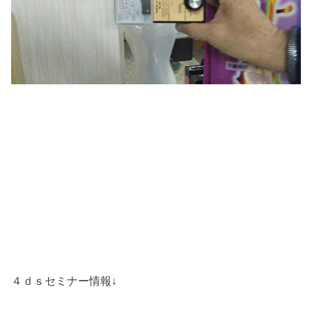
４ｄｓセミナー情報↓