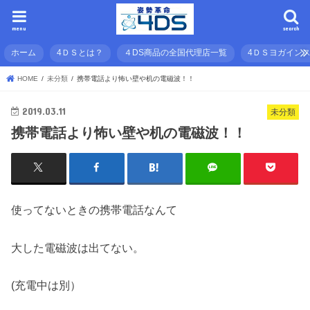
menu
search
ホーム
4ＤＳとは？
４DS商品の全国代理店一覧
4ＤＳヨガイン
HOME
未分類
携帯電話より怖い壁や机の電磁波！！
2019.03.11
未分類
携帯電話より怖い壁や机の電磁波！！
使ってないときの携帯電話なんて
大した電磁波は出てない。
(充電中は別）