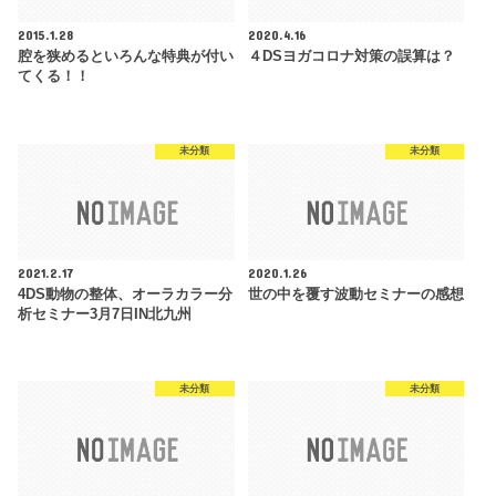
2015.1.28
2020.4.16
腔を狭めるといろんな特典が付い
４DSヨガコロナ対策の誤算は？
てくる！！
未分類
未分類
2021.2.17
2020.1.26
4DS動物の整体、オーラカラー分
世の中を覆す波動セミナーの感想
析セミナー3月7日IN北九州
未分類
未分類