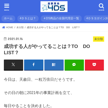
menu
search
ホーム
4ＤＳとは？
４DS商品の全国代理店一覧
4ＤＳヨガイン
HOME
未分類
成功する人がやってることは？TO DO LIST？
2021.01.16
未分類
成功する人がやってることは？TO DO
LIST？
今日は、天赦日、一粒万倍日だそうです。
その日の朝に2021年の事業計画を立て、
毎日やることを決めました。