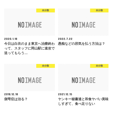
未分類
未分類
2020.1.18
2022.7.22
今日は白衣のまま東京へ治療終わ
愚痴などの邪気を払う方法は？
って、スタッフに岡山駅に速攻で
送ってもらう…
未分類
未分類
2018.12.18
2021.12.15
側弯症は治る？
ヤンキー秘書達と和食ヤバい美味
しすぎて、食べ足りない