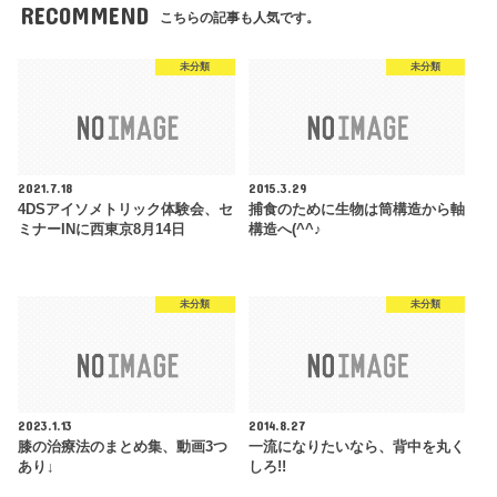
RECOMMEND
こちらの記事も人気です。
未分類
未分類
2021.7.18
2015.3.29
4DSアイソメトリック体験会、セ
捕食のために生物は筒構造から軸
ミナーINに西東京8月14日
構造へ(^^♪
未分類
未分類
2023.1.13
2014.8.27
膝の治療法のまとめ集、動画3つ
一流になりたいなら、背中を丸く
あり↓
しろ!!