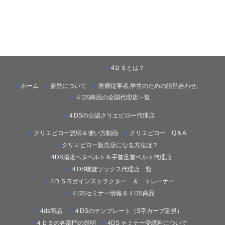
4ＤＳとは？
ホーム
姿勢について
医療従事者,学生のための語呂合わせ。
４DS商品の全国代理店一覧
４DSの公認クリエピロー代理店
クリエピロー説明＆使い方動画
クリエピロー Q＆A
クリエピロー販売店になる方法は？
4DS腸腹ペタベルト＆手首足首ベルト代理店
４DS螺旋ソックス代理店一覧
4ＤＳヨガインストラクター ＆ トレーナー
４DSセミナー情報＆４DS商品
4ds商品
４DSのテンプレート（S字カーブ定規）
４ＤＳの各部門の説明
4DS セミナー受講料について