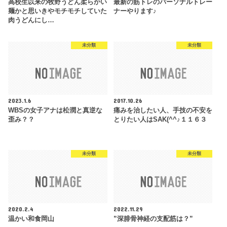
高校生以来の牧野うどん柔らかい
最新の筋トレのパーソナルトレー
麺かと思いきやモチモチしていた
ナーやります♪
肉うどんにし…
未分類
未分類
2023.1.6
2017.10.26
WBSの女子アナは松潤と真逆な
痛みを治したい人、手技の不安を
歪み？？
とりたい人はSAK(^^♪１１６３
未分類
未分類
2020.2.4
2022.11.29
温かい和食岡山
”深腓骨神経の支配筋は？”