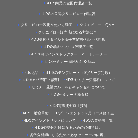
４DS商品の全国代理店一覧
４DSの公認クリエピロー代理店
クリエピロー説明＆使い方動画
クリエピロー Q＆A
クリエピロー販売店になる方法は？
4DS腸腹ペタベルト＆手首足首ベルト代理店
４DS螺旋ソックス代理店一覧
4ＤＳヨガインストラクター ＆ トレーナー
４DSセミナー情報＆４DS商品
4ds商品
４DSのテンプレート（S字カーブ定規）
４ＤＳの各部門の説明
4DS セミナー受講料について
セミナー受講のルールとキャンセルについて
４DSセミナー各種資格
４DS電磁波ゼロ手技師
4DS－治療革命－ Pプロジェクト６ヶ月コース修了生
4DSアイソメトリックについて
4DSの資格者一覧
４DS姿勢分析師になるための必修科目。
姿勢分析師になるための必修セミナーの内容。