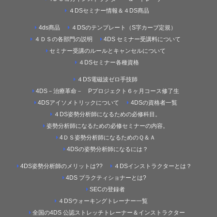
４DSセミナー情報＆４DS商品
4ds商品
４DSのテンプレート（S字カーブ定規）
４ＤＳの各部門の説明
4DS セミナー受講料について
セミナー受講のルールとキャンセルについて
４DSセミナー各種資格
４DS電磁波ゼロ手技師
4DS－治療革命－ Pプロジェクト６ヶ月コース修了生
4DSアイソメトリックについて
4DSの資格者一覧
４DS姿勢分析師になるための必修科目。
姿勢分析師になるための必修セミナーの内容。
4ＤＳ姿勢分析師になるためのＱ＆Ａ
4DSの姿勢分析師になるには？
4DS姿勢分析師のメリットは??
４DSインストラクターとは？
4DS プラクティショナーとは?
SECの登録者
４DSウォーキングトレーナー一覧
全国の4DS 公認ストレッチトレーナー＆インストラクター