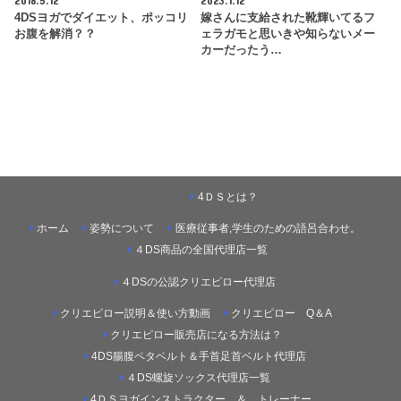
4DSヨガでダイエット、ポッコリ
嫁さんに支給された靴輝いてるフ
お腹を解消？？
ェラガモと思いきや知らないメー
カーだったう…
4ＤＳとは？
ホーム
姿勢について
医療従事者,学生のための語呂合わせ。
４DS商品の全国代理店一覧
４DSの公認クリエピロー代理店
クリエピロー説明＆使い方動画
クリエピロー Q＆A
クリエピロー販売店になる方法は？
4DS腸腹ペタベルト＆手首足首ベルト代理店
４DS螺旋ソックス代理店一覧
4ＤＳヨガインストラクター ＆ トレーナー